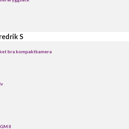
edrik S
cket bra kompaktkamera
iv
 GM II