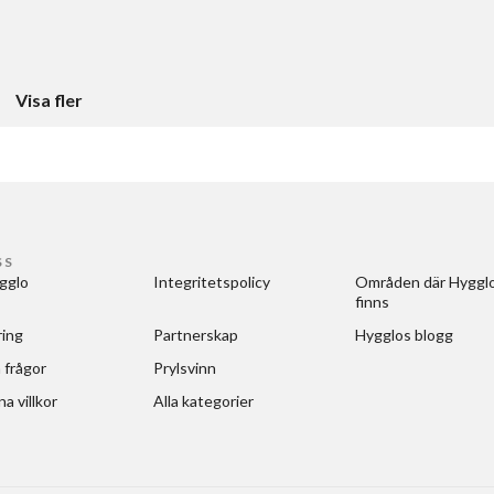
Visa fler
SS
gglo
Integritetspolicy
Områden där Hygglo
finns
ring
Partnerskap
Hygglos blogg
 frågor
Prylsvinn
a villkor
Alla kategorier