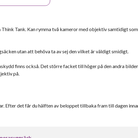
a Think Tank. Kan rymma två kameror med objektiv samtidigt so
cken utan att behöva ta av sej den vilket är väldigt smidigt.
kydd finns också. Det större facket till höger på den andra bilden
ektiv på.
r. Efter det får du hälften av beloppet tillbaka fram till dagen inna
ameraryggsäck