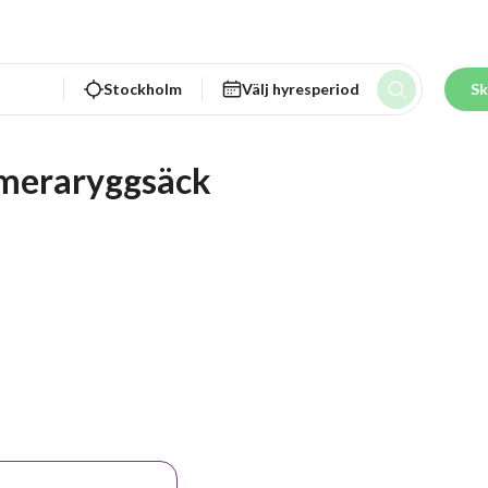
Stockholm
Välj hyresperiod
Sk
ameraryggsäck