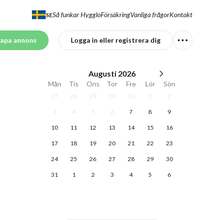
Så funkar Hygglo
Försäkring
Vanliga frågor
Kontakt
SE
apa annons
Logga in eller registrera dig
Augusti
2026
Mån
Tis
Ons
Tor
Fre
Lör
Sön
27
28
29
30
31
1
2
3
4
5
6
7
8
9
10
11
12
13
14
15
16
17
18
19
20
21
22
23
24
25
26
27
28
29
30
31
1
2
3
4
5
6