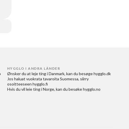
HYGGLO I ANDRA LÄNDER
 
Ønsker du at
leje ting i Danmark
, kan du besøge
hygglo.dk
Jos haluat
vuokrata tavaroita Suomessa
, siirry
osoitteeseen
hygglo.fi
Hvis du vil
leie ting i Norge
, kan du besøke
hygglo.no