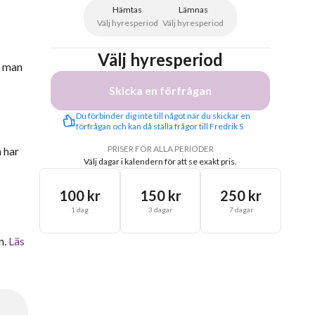
Hämtas
Lämnas
Välj hyresperiod
Välj hyresperiod
Välj hyresperiod
m man
Skicka en förfrågan
Du förbinder dig inte till något när du skickar en 
förfrågan och kan då ställa frågor till Fredrik S
PRISER FÖR ALLA PERIODER
 har
Välj dagar i kalendern för att se exakt pris.
100 kr
150 kr
250 kr
1 dag
3 dagar
7 dagar
n.
Läs