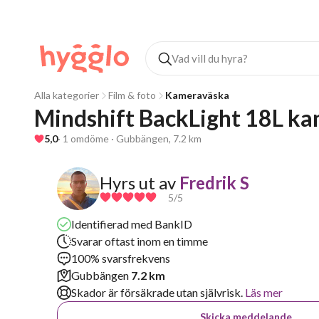
Alla kategorier
Film & foto
Kameraväska
Mindshift BackLight 18L k
5,0
· 1 omdöme · Gubbängen, 7.2 km
Hyrs ut av
Fredrik S
5
/5
Identifierad med BankID
Svarar oftast inom en timme
100% svarsfrekvens
Gubbängen
7.2 km
Skador är försäkrade utan självrisk.
Läs mer
Skicka meddelande