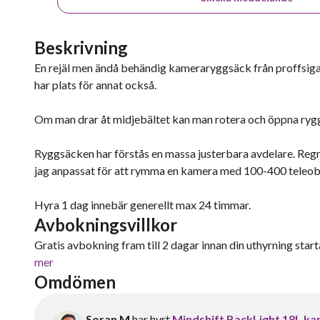
Beskrivning
En rejäl men ändå behändig kameraryggsäck från proffsig
har plats för annat också.
Om man drar åt midjebältet kan man rotera och öppna ryggsä
Ryggsäcken har förstås en massa justerbara avdelare. Regns
jag anpassat för att rymma en kamera med 100-400 teleobj
Hyra 1 dag innebär generellt max 24 timmar.
Avbokningsvillkor
Gratis avbokning fram till 2 dagar innan din uthyrning starta
mer
Omdömen
Soran M
har hyrt
Mindshift BackLight 18L k