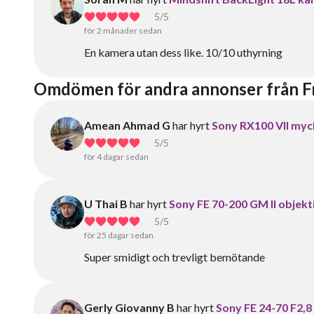
5
/5
för 2 månader sedan
En kamera utan dess like. 10/10 uthyrning
Omdömen för andra annonser från Fr
Amean Ahmad G
har hyrt
Sony RX100 VII my
5
/5
för 4 dagar sedan
U Thai B
har hyrt
Sony FE 70-200 GM II objekt
5
/5
för 25 dagar sedan
Super smidigt och trevligt bemötande
Gerly Giovanny B
har hyrt
Sony FE 24-70 F2,8