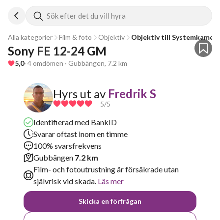
Sök efter det du vill hyra
Alla kategorier
Film & foto
Objektiv
Objektiv till Systemkamer
Sony FE 12-24 GM
5,0
· 4 omdömen · Gubbängen, 7.2 km
Hyrs ut av
Fredrik S
5
/5
Identifierad med BankID
Svarar oftast inom en timme
100% svarsfrekvens
Gubbängen
7.2 km
Film- och fotoutrustning är försäkrade utan
självrisk vid skada.
Läs mer
Skicka en förfrågan