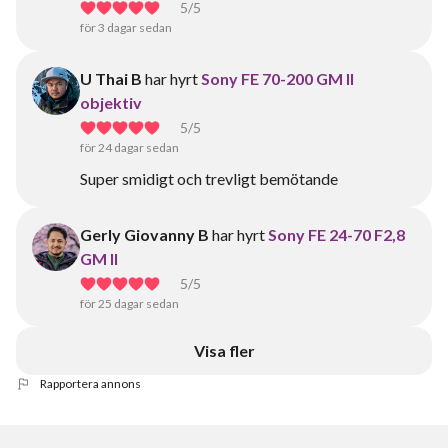
5
/5
för 3 dagar sedan
U Thai B
har hyrt
Sony FE 70-200 GM II
objektiv
5
/5
för 24 dagar sedan
Super smidigt och trevligt bemötande
Gerly Giovanny B
har hyrt
Sony FE 24-70 F2,8
GM II
5
/5
för 25 dagar sedan
Visa fler
Rapportera annons