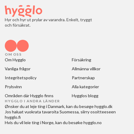
Hyr och hyr ut prylar av varandra. Enkelt, tryggt
och försäkrat.
OM OSS
Om Hygglo
Försäkring
Vanliga frågor
Allmänna villkor
Integritetspolicy
Partnerskap
Prylsvinn
Alla kategorier
Områden där Hygglo finns
Hygglos blogg
HYGGLO I ANDRA LÄNDER
Ønsker du at
leje ting i Danmark
, kan du besøge
hygglo.dk
Jos haluat
vuokrata tavaroita Suomessa
, siirry osoitteeseen
hygglo.fi
Hvis du vil
leie ting i Norge
, kan du besøke
hygglo.no