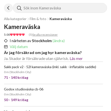
Sök inom Kameraväska
Alla kategorier
Film & foto
Kameraväska
Kameraväska
5.00
(
5
)
Se alla recensioner
I närheten av
Stockholm
(ändra)
Välj datum
Är jag försäkrad om jag hyr kameraväska?
Ja. Skador är försäkrade utan självrisk.
Läs mer
Sakk pack v2 - 52l kameraväska (inkl. sakk - inflatable saddle)
0 m
(
Stockholm City
)
71 - 140 kr/dag
Godox studioväska cb-06
0 m
(
Stockholm City
)
50 - 149 kr/dag