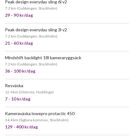
Peak design everyday sling 6l v2
7.2 km
(
Gubbängen, Stockholm
)
29 - 90 kr/dag
Peak design everyday sling 3l v2
7.2 km
(
Gubbängen, Stockholm
)
21 - 60 kr/dag
Mindshift backlight 18l kameraryggsäck
POPULÄR
7.2 km
(
Gubbängen, Stockholm
)
36 - 100 kr/dag
Resväska
12.4 km
(
Glömsta, Huddinge
)
7 - 10 kr/dag
Kameraväska lowepro protactic 450
34.4 km
(
Sigtuna kommun, Stockholm
)
129 - 400 kr/dag