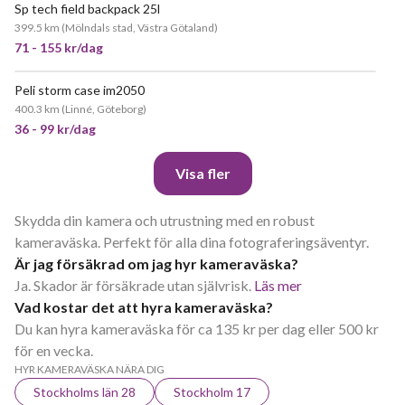
Sp tech field backpack 25l
399.5 km
(
Mölndals stad, Västra Götaland
)
71 - 155 kr/dag
Peli storm case im2050
400.3 km
(
Linné, Göteborg
)
36 - 99 kr/dag
Visa fler
Skydda din kamera och utrustning med en robust
kameraväska. Perfekt för alla dina fotograferingsäventyr.
Är jag försäkrad om jag hyr kameraväska?
Ja. Skador är försäkrade utan självrisk.
Läs mer
Vad kostar det att hyra kameraväska?
Du kan hyra kameraväska för ca 135 kr per dag eller 500 kr
för en vecka.
HYR KAMERAVÄSKA NÄRA DIG
Stockholms län 28
Stockholm 17