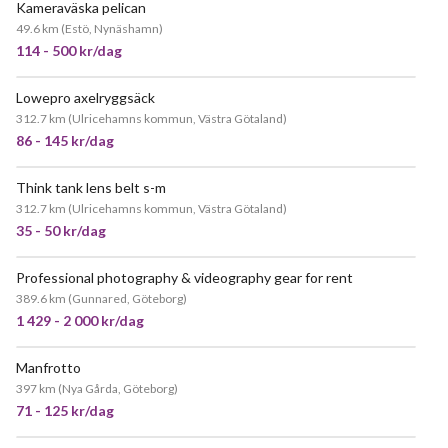
Kameraväska pelican
49.6 km
(
Estö, Nynäshamn
)
114 - 500 kr/dag
Lowepro axelryggsäck
312.7 km
(
Ulricehamns kommun, Västra Götaland
)
86 - 145 kr/dag
Think tank lens belt s-m
312.7 km
(
Ulricehamns kommun, Västra Götaland
)
35 - 50 kr/dag
Professional photography & videography gear for rent
389.6 km
(
Gunnared, Göteborg
)
1 429 - 2 000 kr/dag
Manfrotto
397 km
(
Nya Gårda, Göteborg
)
71 - 125 kr/dag