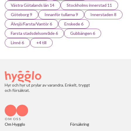
Västra Götalands län 14
Stockholms innerstad 11
Göteborg 9
Innanför tullarna 9
Innerstaden 8
Älvsjö/Farsta/Vantör 6
Enskede 6
Farsta stadsdelsområde 6
Gubbängen 6
Linné 6
+4 till
Hyr och hyr ut prylar av varandra. Enkelt, tryggt
och försäkrat.
OM OSS
Om Hygglo
Försäkring