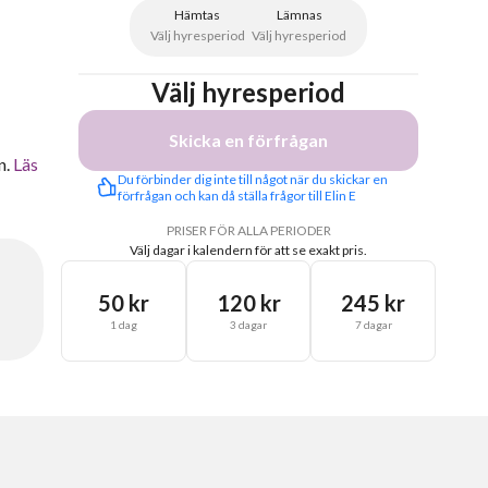
Hämtas
Lämnas
Välj hyresperiod
Välj hyresperiod
Välj hyresperiod
Skicka en förfrågan
n.
Läs
Du förbinder dig inte till något när du skickar en 
förfrågan och kan då ställa frågor till Elin E
PRISER FÖR ALLA PERIODER
Välj dagar i kalendern för att se exakt pris.
50 kr
120 kr
245 kr
1 dag
3 dagar
7 dagar