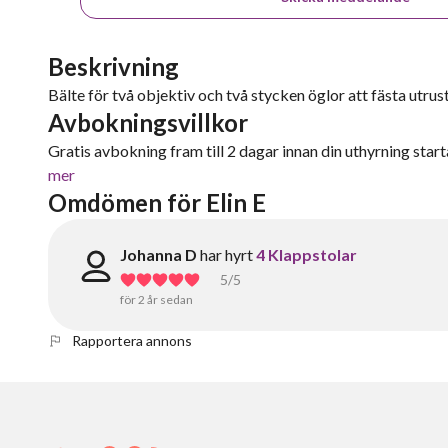
Beskrivning
Bälte för två objektiv och två stycken öglor att fästa utrus
Avbokningsvillkor
Gratis avbokning fram till 2 dagar innan din uthyrning starta
mer
Omdömen för Elin E
Johanna D
har hyrt
4 Klappstolar
5
/5
för 2 år sedan
Rapportera annons