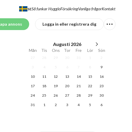
Så funkar Hygglo
Försäkring
Vanliga frågor
Kontakt
SE
apa annons
Logga in eller registrera dig
Augusti
2026
Mån
Tis
Ons
Tor
Fre
Lör
Sön
27
28
29
30
31
1
2
3
4
5
6
7
8
9
10
11
12
13
14
15
16
17
18
19
20
21
22
23
24
25
26
27
28
29
30
31
1
2
3
4
5
6