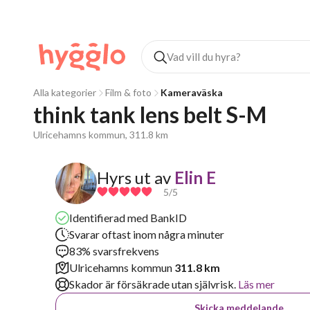
Alla kategorier
Film & foto
Kameraväska
think tank lens belt S-M
Ulricehamns kommun, 311.8 km
Hyrs ut av
Elin E
5
/5
Identifierad med BankID
Svarar oftast inom några minuter
83% svarsfrekvens
Ulricehamns kommun
311.8 km
Skador är försäkrade utan självrisk.
Läs mer
Skicka meddelande