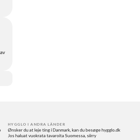
 av
HYGGLO I ANDRA LÄNDER
 
Ønsker du at
leje ting i Danmark
, kan du besøge
hygglo.dk
Jos haluat
vuokrata tavaroita Suomessa
, siirry