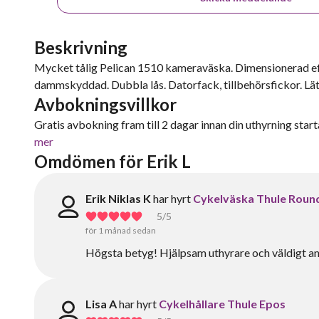
Beskrivning
Mycket tålig Pelican 1510 kameraväska. Dimensionerad eft
dammskyddad. Dubbla lås. Datorfack, tillbehörsfickor. Lätt
Avbokningsvillkor
Gratis avbokning fram till 2 dagar innan din uthyrning starta
mer
Omdömen för Erik L
Erik Niklas K
har hyrt
Cykelväska Thule Roun
5
/5
för 1 månad sedan
Högsta betyg! Hjälpsam uthyrare och väldigt an
Lisa A
har hyrt
Cykelhållare Thule Epos