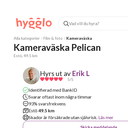
Alla kategorier
Film & foto
Kameraväska
Kameraväska Pelican 
Estö, 49.5 km
Hyrs ut av
Erik L
5
/5
Identifierad med BankID
Svarar oftast inom några timmar
93% svarsfrekvens
Estö
49.5 km
Skador är försäkrade utan självrisk.
Läs mer
Skicka meddelande