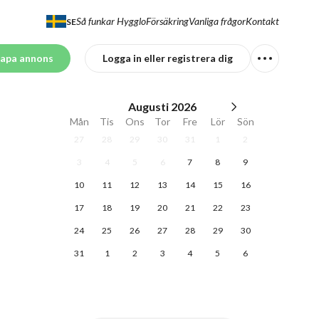
Så funkar Hygglo
Försäkring
Vanliga frågor
Kontakt
SE
apa annons
Logga in eller registrera dig
Augusti
2026
Mån
Tis
Ons
Tor
Fre
Lör
Sön
27
28
29
30
31
1
2
3
4
5
6
7
8
9
10
11
12
13
14
15
16
17
18
19
20
21
22
23
24
25
26
27
28
29
30
31
1
2
3
4
5
6