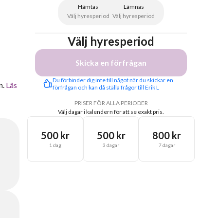
Hämtas
Lämnas
Välj hyresperiod
Välj hyresperiod
Välj hyresperiod
Skicka en förfrågan
Du förbinder dig inte till något när du skickar en 
n.
Läs
förfrågan och kan då ställa frågor till Erik L
PRISER FÖR ALLA PERIODER
Välj dagar i kalendern för att se exakt pris.
500 kr
500 kr
800 kr
1 dag
3 dagar
7 dagar