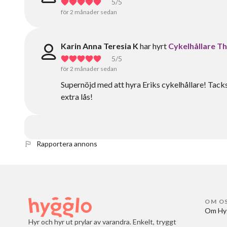
5
/5
för 2 månader sedan
Karin Anna Teresia K
har hyrt
Cykelhållare T
5
/5
för 2 månader sedan
Supernöjd med att hyra Eriks cykelhållare! Tacksa
extra lås!
Rapportera annons
OM O
Om Hy
Hyr och hyr ut prylar av varandra. Enkelt, tryggt