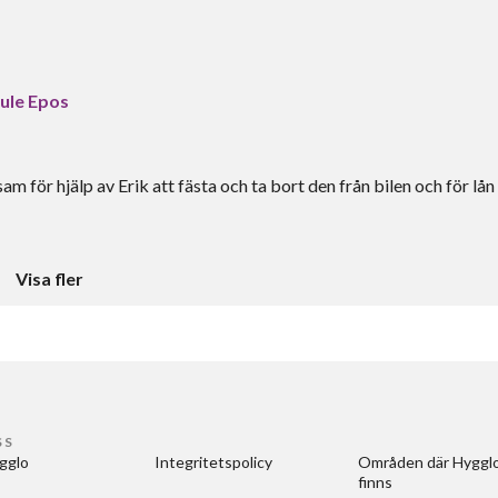
hule Epos
m för hjälp av Erik att fästa och ta bort den från bilen och för lån
Visa fler
SS
gglo
Integritetspolicy
Områden där Hygglo
finns