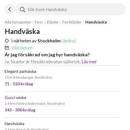
Sök inom Handväska
Alla kategorier
Fest
Kläder
Festkläder
Handväska
Handväska
I närheten av
Stockholm
(ändra)
Välj datum
Är jag försäkrad om jag hyr handväska?
Ja. Skador är försäkrade utan självrisk.
Läs mer
Elegant pärlväska
1 km
(
Mariaberget, Stockholm
)
71 - 150 kr/dag
Gucci väska
2.6 km
(
Västra Södermalm, Stockholm
)
143 - 300 kr/dag
Handväska
2.6 km
(
Norrtull, Stockholm
)