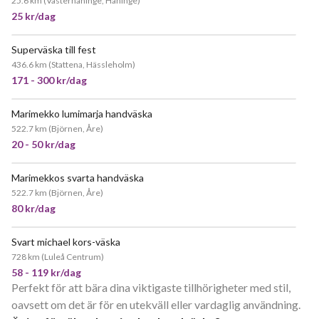
25.6 km
(
Västerhaninge, Haninge
)
25 kr/dag
Superväska till fest
436.6 km
(
Stattena, Hässleholm
)
171 - 300 kr/dag
Marimekko lumimarja handväska
522.7 km
(
Björnen, Åre
)
20 - 50 kr/dag
Marimekkos svarta handväska
522.7 km
(
Björnen, Åre
)
80 kr/dag
Svart michael kors-väska
728 km
(
Luleå Centrum
)
58 - 119 kr/dag
Perfekt för att bära dina viktigaste tillhörigheter med stil,
oavsett om det är för en utekväll eller vardaglig användning.