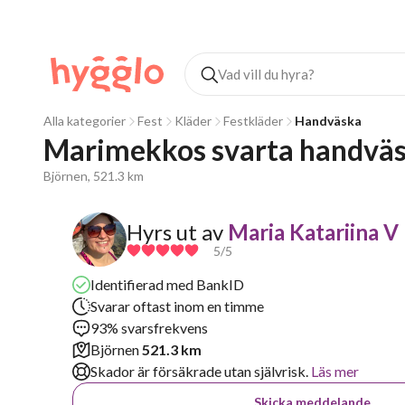
Alla kategorier
Fest
Kläder
Festkläder
Handväska
Marimekkos svarta handväs
Björnen, 521.3 km
Hyrs ut av
Maria Katariina V
5
/5
Identifierad med BankID
Svarar oftast inom en timme
93% svarsfrekvens
Björnen
521.3 km
Skador är försäkrade utan självrisk.
Läs mer
Skicka meddelande