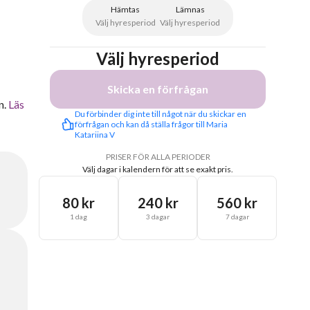
Hämtas
Lämnas
Välj hyresperiod
Välj hyresperiod
Välj hyresperiod
Skicka en förfrågan
n.
Läs
Du förbinder dig inte till något när du skickar en 
förfrågan och kan då ställa frågor till Maria 
Katariina V
PRISER FÖR ALLA PERIODER
Välj dagar i kalendern för att se exakt pris.
80 kr
240 kr
560 kr
1 dag
3 dagar
7 dagar