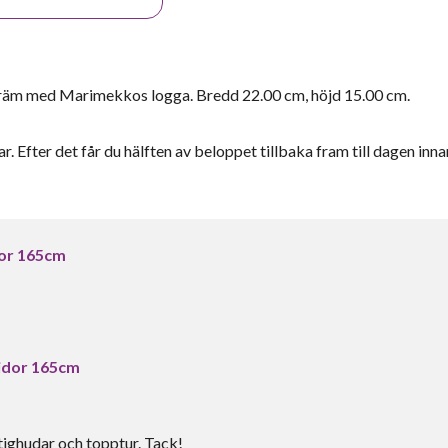
räm med Marimekkos logga. Bredd 22.00 cm, höjd 15.00 cm.
r. Efter det får du hälften av beloppet tillbaka fram till dagen inna
or 165cm
idor 165cm
tighudar och topptur. Tack!