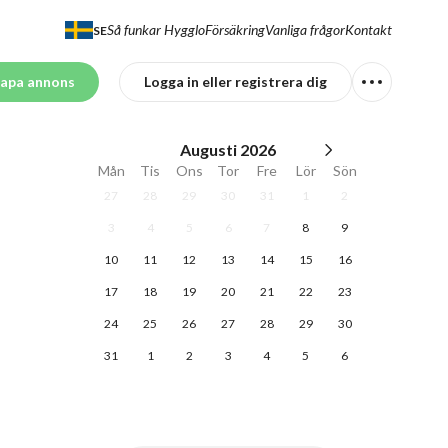
Så funkar Hygglo
Försäkring
Vanliga frågor
Kontakt
SE
apa annons
Logga in eller registrera dig
Augusti
2026
Mån
Tis
Ons
Tor
Fre
Lör
Sön
27
28
29
30
31
1
2
3
4
5
6
7
8
9
10
11
12
13
14
15
16
17
18
19
20
21
22
23
24
25
26
27
28
29
30
31
1
2
3
4
5
6