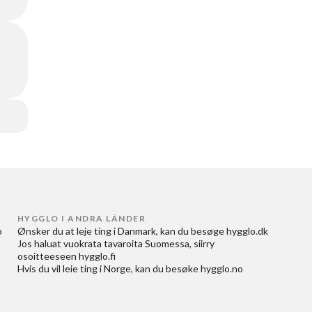
HYGGLO I ANDRA LÄNDER
 
Ønsker du at
leje ting i Danmark
, kan du besøge
hygglo.dk
Jos haluat
vuokrata tavaroita Suomessa
, siirry
osoitteeseen
hygglo.fi
Hvis du vil
leie ting i Norge
, kan du besøke
hygglo.no