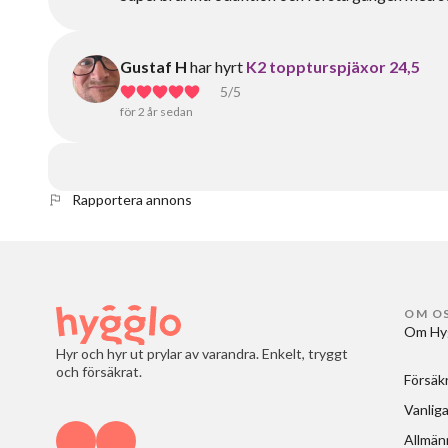
Gustaf H
har hyrt
K2 toppturspjäxor 24,5
5
/5
för 2 år sedan
Rapportera annons
OM O
Om Hy
Hyr och hyr ut prylar av varandra. Enkelt, tryggt
och försäkrat.
Försäk
Vanliga
Allmänn