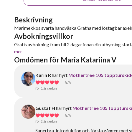
Beskrivning
Marimekkos svarta handväska Gratha med löstagbar axel
Avbokningsvillkor
Gratis avbokning fram till 2 dagar innan din uthyrning starta
mer
Omdömen för Maria Katariina V
Karin R
har hyrt
Mothertree 105 toppturskid
5
/5
för 1 år sedan
Gustaf H
har hyrt
Mothertree 105 topptursk
5
/5
för 2 år sedan
Superbra. Introduktion och första gången med s