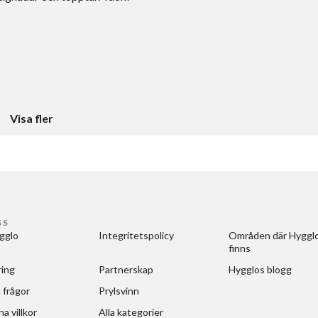
Visa fler
SS
gglo
Integritetspolicy
Områden där Hygglo
finns
ring
Partnerskap
Hygglos blogg
 frågor
Prylsvinn
a villkor
Alla kategorier