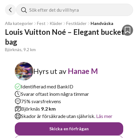
Sök efter det du vill hyra
Alla kategorier
Fest
Kläder
Festkläder
Handväska
Louis Vuitton Noé – Elegant bucket 
Björknäs, 9.2 km
Hyrs ut av
Hanae M
Identifierad med BankID
Svarar oftast inom några timmar
75% svarsfrekvens
Björknäs
9.2 km
Skador är försäkrade utan självrisk.
Läs mer
Skicka en förfrågan