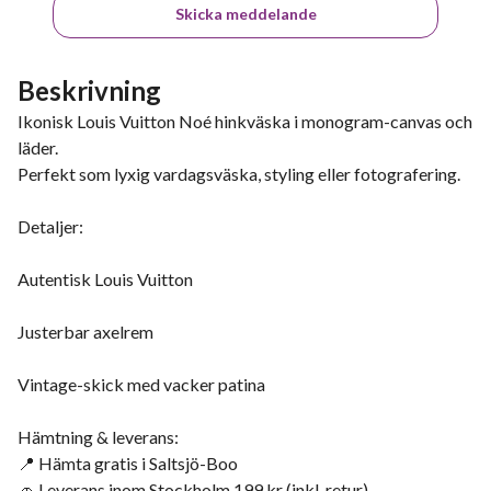
Skicka meddelande
Beskrivning
Ikonisk Louis Vuitton Noé hinkväska i monogram-canvas och
läder.
Perfekt som lyxig vardagsväska, styling eller fotografering.
Detaljer:
Autentisk Louis Vuitton
Justerbar axelrem
Vintage-skick med vacker patina
Hämtning & leverans:
📍 Hämta gratis i Saltsjö-Boo
🚗 Leverans inom Stockholm 199 kr (inkl. retur)