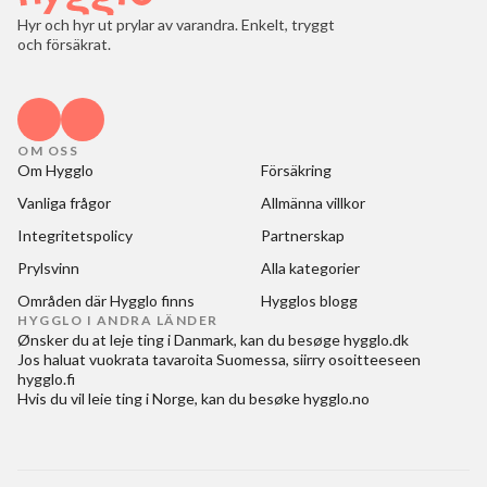
Hyr och hyr ut prylar av varandra. Enkelt, tryggt
och försäkrat.
OM OSS
Om Hygglo
Försäkring
Vanliga frågor
Allmänna villkor
Integritetspolicy
Partnerskap
Prylsvinn
Alla kategorier
Områden där Hygglo finns
Hygglos blogg
HYGGLO I ANDRA LÄNDER
Ønsker du at
leje ting i Danmark
, kan du besøge
hygglo.dk
Jos haluat
vuokrata tavaroita Suomessa
, siirry osoitteeseen
hygglo.fi
Hvis du vil
leie ting i Norge
, kan du besøke
hygglo.no