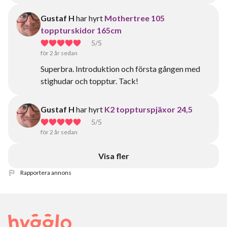
Gustaf H
har hyrt
Mothertree 105
toppturskidor 165cm
5
/5
för 2 år sedan
Superbra. Introduktion och första gången med
stighudar och topptur. Tack!
Gustaf H
har hyrt
K2 toppturspjäxor 24,5
5
/5
för 2 år sedan
Visa fler
Rapportera annons