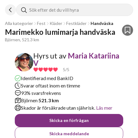
Sök efter det du vill hyra
Alla kategorier
Fest
Kläder
Festkläder
Handväska
Marimekko lumimarja handväska 
Björnen, 521.3 km
Hyrs ut av
Maria Katariina
V
5
/5
Identifierad med BankID
Svarar oftast inom en timme
93% svarsfrekvens
Björnen
521.3 km
Skador är försäkrade utan självrisk.
Läs mer
Skicka en förfrågan
Skicka meddelande