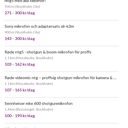
Ntg5 med alla tillbehör!
500 m
(
Stockholm City
)
271 - 300 kr/dag
Sony mikrofon och adaptersats xlr-k3m
POPULÄR
900 m
(
Stockholm City
)
143 - 300 kr/dag
Røde ntg5 –shotgun & boom-mikrofon för proffs
1.1 km
(
Mosebacke, Stockholm
)
103 - 162 kr/dag
Røde videomic ntg – proffsig shotgun-mikrofon för kamera & mobil
JÄTTEPOPULÄR
1.1 km
(
Mosebacke, Stockholm
)
107 - 165 kr/dag
Sennheiser mke 600 shotgunmikrofon
JÄTTEPOPULÄR
1.4 km
(
Bysistorget, Stockholm
)
100 - 190 kr/dag