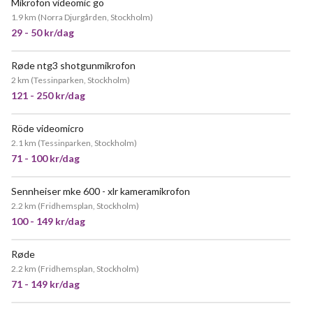
Mikrofon videomic go
POPULÄR
1.9 km
(
Norra Djurgården, Stockholm
)
29 - 50 kr/dag
Røde ntg3 shotgunmikrofon
POPULÄR
2 km
(
Tessinparken, Stockholm
)
121 - 250 kr/dag
Röde videomicro
2.1 km
(
Tessinparken, Stockholm
)
71 - 100 kr/dag
Sennheiser mke 600 - xlr kameramikrofon
2.2 km
(
Fridhemsplan, Stockholm
)
100 - 149 kr/dag
Røde
2.2 km
(
Fridhemsplan, Stockholm
)
71 - 149 kr/dag