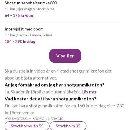
Shotgun sennheiser mke600
POPULÄR
5.3 km
(
Björkhagen, Stockholm
)
64 - 175 kr/dag
Intervjukit med boom
POPULÄR
5.5 km
(
Gamla Råsunda, Solna
)
184 - 290 kr/dag
Visa fler
Ska du spela in video är en riktad shotgunmikrofon det
absolut bästa alternativet.
Är jag försäkrad om jag hyr shotgunmikrofon?
Ja. Skador är försäkrade utan självrisk.
Läs mer
Vad kostar det att hyra shotgunmikrofon?
Du kan hyra shotgunmikrofon för ca 160 kr per dag eller 730
kr för en vecka.
HYR SHOTGUNMIKROFON NÄRA DIG
Stockholms län 55
Stockholm 35