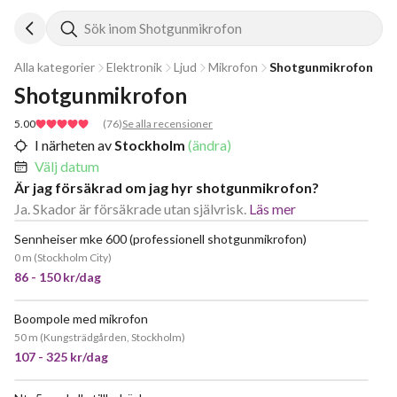
Sök inom Shotgunmikrofon
Alla kategorier
Elektronik
Ljud
Mikrofon
Shotgunmikrofon
Shotgunmikrofon
5.00
(
76
)
Se alla recensioner
I närheten av
Stockholm
(ändra)
Välj datum
Är jag försäkrad om jag hyr shotgunmikrofon?
Ja. Skador är försäkrade utan självrisk.
Läs mer
Sennheiser mke 600 (professionell shotgunmikrofon)
POPULÄR
0 m
(
Stockholm City
)
86 - 150 kr/dag
Boompole med mikrofon
JÄTTEPOPULÄR
50 m
(
Kungsträdgården, Stockholm
)
107 - 325 kr/dag