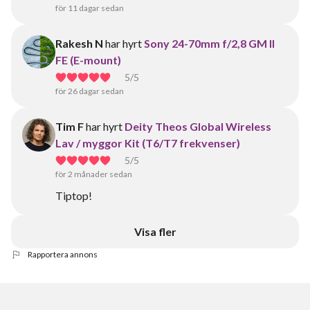
för 11 dagar sedan
Rakesh N
har hyrt
Sony 24-70mm f/2,8 GM II
FE (E-mount)
5
/5
för 26 dagar sedan
Tim F
har hyrt
Deity Theos Global Wireless
Lav / myggor Kit (T6/T7 frekvenser)
5
/5
för 2 månader sedan
Tiptop!
Visa fler
Rapportera annons