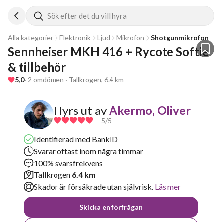
Sök efter det du vill hyra
Alla kategorier
Elektronik
Ljud
Mikrofon
Shotgunmikrofon
Sennheiser MKH 416 + Rycote Softie 
& tillbehör
5,0
· 2 omdömen · Tallkrogen, 6.4 km
Hyrs ut av
Akermo, Oliver
5
/5
Identifierad med BankID
Svarar oftast inom några timmar
100% svarsfrekvens
Tallkrogen
6.4 km
Skador är försäkrade utan självrisk.
Läs mer
Skicka en förfrågan