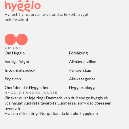
Hyr och hyr ut prylar av varandra. Enkelt, tryggt
och försäkrat.
OM OSS
Om Hygglo
Försäkring
Vanliga frågor
Allmänna villkor
Integritetspolicy
Partnerskap
Prylsvinn
Alla kategorier
Områden där Hygglo finns
Hygglos blogg
HYGGLO I ANDRA LÄNDER
Ønsker du at
leje ting i Danmark
, kan du besøge
hygglo.dk
Jos haluat
vuokrata tavaroita Suomessa
, siirry osoitteeseen
hygglo.fi
Hvis du vil
leie ting i Norge
, kan du besøke
hygglo.no