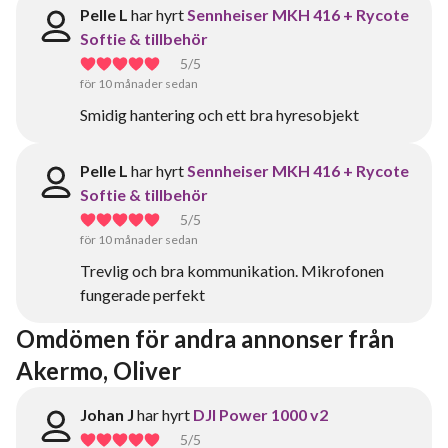
Pelle L
har hyrt
Sennheiser MKH 416 + Rycote
Softie & tillbehör
5
/5
för 10 månader sedan
Smidig hantering och ett bra hyresobjekt
Pelle L
har hyrt
Sennheiser MKH 416 + Rycote
Softie & tillbehör
5
/5
för 10 månader sedan
Trevlig och bra kommunikation. Mikrofonen
fungerade perfekt
Omdömen för andra annonser från 
Akermo, Oliver
Johan J
har hyrt
DJI Power 1000 v2
5
/5