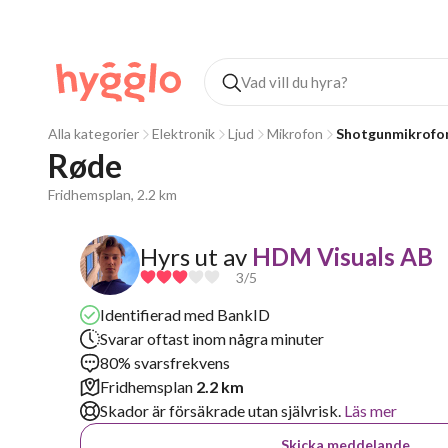
Alla kategorier
Elektronik
Ljud
Mikrofon
Shotgunmikrofo
Røde
Fridhemsplan, 2.2 km
Hyrs ut av
HDM Visuals AB
3
/5
Identifierad med BankID
Svarar oftast inom några minuter
80% svarsfrekvens
Fridhemsplan
2.2 km
Skador är försäkrade utan självrisk.
Läs mer
Skicka meddelande