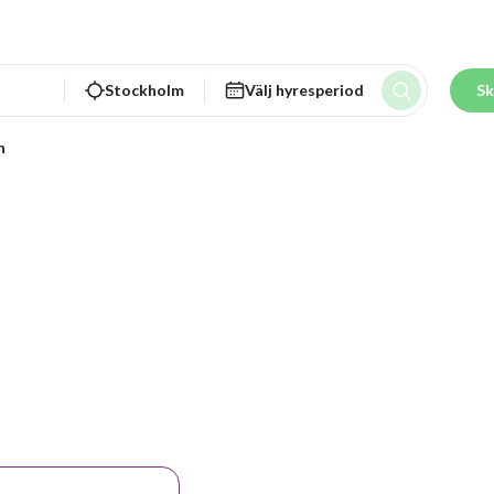
Stockholm
Välj hyresperiod
Sk
n