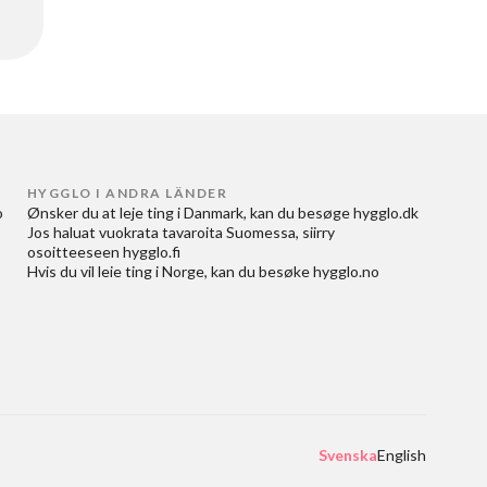
HYGGLO I ANDRA LÄNDER
 
Ønsker du at
leje ting i Danmark
, kan du besøge
hygglo.dk
Jos haluat
vuokrata tavaroita Suomessa
, siirry
osoitteeseen
hygglo.fi
Hvis du vil
leie ting i Norge
, kan du besøke
hygglo.no
Svenska
English