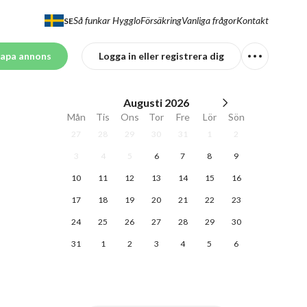
Så funkar Hygglo
Försäkring
Vanliga frågor
Kontakt
SE
apa annons
Logga in eller registrera dig
Augusti
2026
Mån
Tis
Ons
Tor
Fre
Lör
Sön
27
28
29
30
31
1
2
3
4
5
6
7
8
9
10
11
12
13
14
15
16
17
18
19
20
21
22
23
24
25
26
27
28
29
30
31
1
2
3
4
5
6