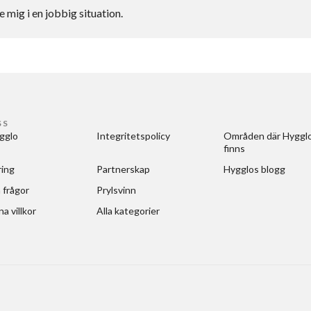
mig i en jobbig situation.
SS
gglo
Integritetspolicy
Områden där Hygglo
finns
ring
Partnerskap
Hygglos blogg
 frågor
Prylsvinn
a villkor
Alla kategorier