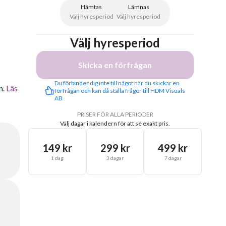
Hämtas
Lämnas
Välj hyresperiod
Välj hyresperiod
Välj hyresperiod
Skicka en förfrågan
Du förbinder dig inte till något när du skickar en 
n.
Läs
förfrågan och kan då ställa frågor till HDM Visuals 
AB
PRISER FÖR ALLA PERIODER
Välj dagar i kalendern för att se exakt pris.
149 kr
299 kr
499 kr
1 dag
3 dagar
7 dagar