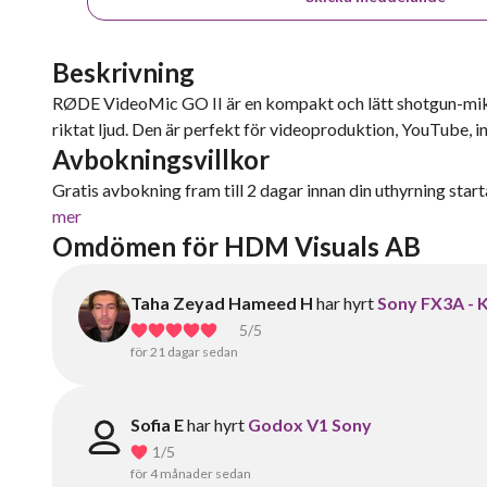
Beskrivning
RØDE VideoMic GO II är en kompakt och lätt shotgun-mikro
riktat ljud. Den är perfekt för videoproduktion, YouTube, in
Avbokningsvillkor
Gratis avbokning fram till 2 dagar innan din uthyrning starta
mer
Omdömen för HDM Visuals AB
Taha Zeyad Hameed H
har hyrt
Sony FX3A -
5
/5
för 21 dagar sedan
Sofia E
har hyrt
Godox V1 Sony
1
/5
för 4 månader sedan