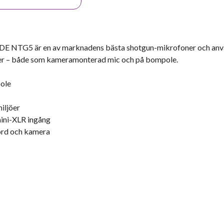
on? RØDE NTG5 är en av marknadens bästa shotgun-mikrofoner och an
ver – både som kameramonterad mic och på bompole.
pole
miljöer
mini-XLR ingång
ord och kamera