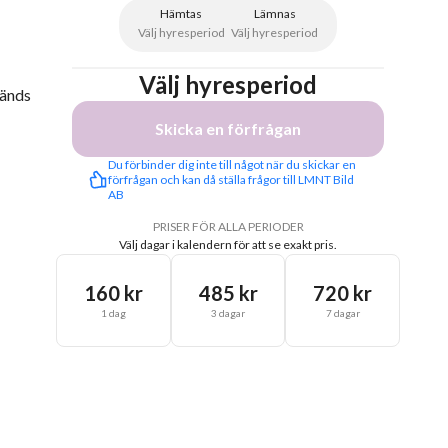
Hämtas
Lämnas
Välj hyresperiod
Välj hyresperiod
Välj hyresperiod
vänds
Skicka en förfrågan
Du förbinder dig inte till något när du skickar en 
förfrågan och kan då ställa frågor till LMNT Bild 
AB
PRISER FÖR ALLA PERIODER
Välj dagar i kalendern för att se exakt pris.
160 kr
485 kr
720 kr
1 dag
3 dagar
7 dagar