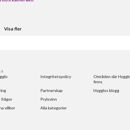
Visa fler
SS
gglo
Integritetspolicy
Områden där Hygglo
finns
ring
Partnerskap
Hygglos blogg
 frågor
Prylsvinn
a villkor
Alla kategorier