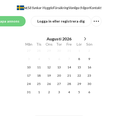
Så funkar Hygglo
Försäkring
Vanliga frågor
Kontakt
SE
apa annons
Logga in eller registrera dig
Augusti
2026
Mån
Tis
Ons
Tor
Fre
Lör
Sön
27
28
29
30
31
1
2
3
4
5
6
7
8
9
10
11
12
13
14
15
16
17
18
19
20
21
22
23
24
25
26
27
28
29
30
31
1
2
3
4
5
6