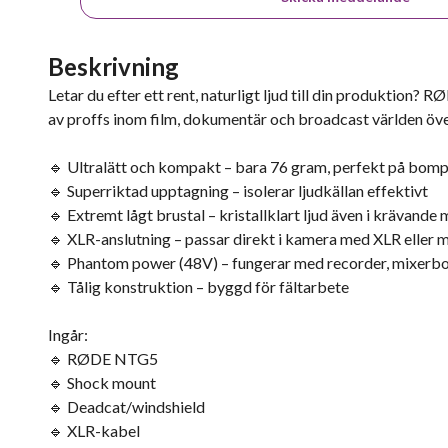
Beskrivning
Letar du efter ett rent, naturligt ljud till din produkti
av proffs inom film, dokumentär och broadcast världen ö
🔹 Ultralätt och kompakt – bara 76 gram, perfekt på bom
🔹 Superriktad upptagning – isolerar ljudkällan effektivt
🔹 Extremt lågt brustal – kristallklart ljud även i krävande 
🔹 XLR-anslutning – passar direkt i kamera med XLR eller 
🔹 Phantom power (48V) – fungerar med recorder, mixerb
🔹 Tålig konstruktion – byggd för fältarbete
Ingår:
🔹 RØDE NTG5
🔹 Shock mount
🔹 Deadcat/windshield
🔹 XLR-kabel