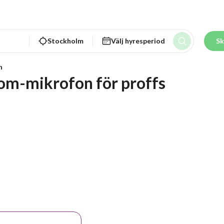
Stockholm
Välj hyresperiod
Sk
n
m-mikrofon för proffs