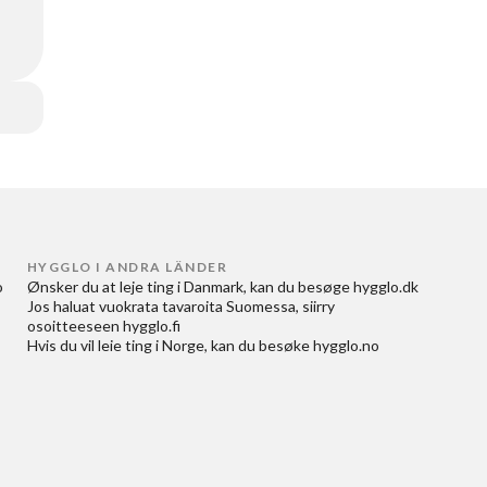
HYGGLO I ANDRA LÄNDER
 
Ønsker du at
leje ting i Danmark
, kan du besøge
hygglo.dk
Jos haluat
vuokrata tavaroita Suomessa
, siirry
osoitteeseen
hygglo.fi
Hvis du vil
leie ting i Norge
, kan du besøke
hygglo.no