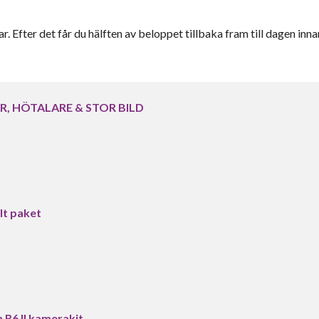
r. Efter det får du hälften av beloppet tillbaka fram till dagen inna
R, HÖTALARE & STOR BILD
lt paket
R6 II kamerakit