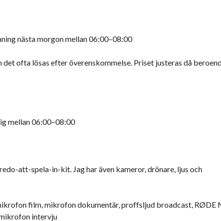
ämning nästa morgon mellan 06:00–08:00
n det ofta lösas efter överenskommelse. Priset justeras då beroen
ig mellan 06:00–08:00
o-att-spela-in-kit. Jag har även kameror, drönare, ljus och
krofon film, mikrofon dokumentär, proffsljud broadcast, RØDE
mikrofon intervju