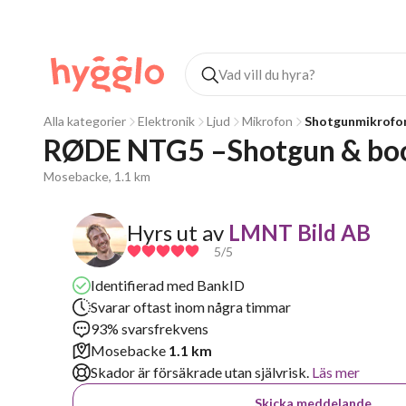
Alla kategorier
Elektronik
Ljud
Mikrofon
Shotgunmikrofo
RØDE NTG5 –Shotgun & boo
Mosebacke, 1.1 km
Hyrs ut av
LMNT Bild AB
5
/5
Identifierad med BankID
Svarar oftast inom några timmar
93% svarsfrekvens
Mosebacke
1.1 km
Skador är försäkrade utan självrisk.
Läs mer
Skicka meddelande