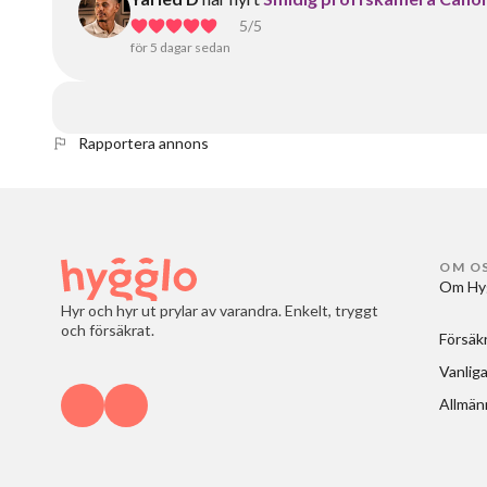
5
/5
för 5 dagar sedan
Rapportera annons
OM O
Om Hy
Hyr och hyr ut prylar av varandra. Enkelt, tryggt
och försäkrat.
Försäk
Vanliga
Allmänn