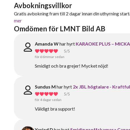
Avbokningsvillkor
Gratis avbokning fram till 2 dagar innan din uthyrning starta
mer
Omdömen för LMNT Bild AB
Amanda W
har hyrt
KARAOKE PLUS – MICKA
5
/5
för 6 timmar sedan
Smidigt och bra grejer! Mycket nöjd!
Sundus M
har hyrt
2x JBL högtalare - Kraftful
5
/5
för 4 dagar sedan
Väldigt bra support!
Yaried D
har hyrt
Smidig proffskamera Canon 