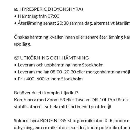
📅 HYRESPERIOD (DYGNSHYRA)
• Hämtning från 07:00
• Återlämning senast 20:30 samma dag, alternativt återl
Önskas hämtning kvällen innan eller senare återlämning ka
upplägg.
📦 UTKÖRNING OCH HÄMTNING
• Leverans och upphämtning inom Stockholm
• Leverans mellan 08:00–20:30 eller morgonhämtning möjl
• Pris 400–600 kr inom Stockholm
Behöver du ett komplett ljudkit?
Kombinera med Zoom F3 eller Tascam DR-10L Pro för ett red
stabilisatorer – se hela mitt sortiment i profilen 🎬
Sökord: hyra RØDE NTG5, shotgun mikrofon XLR, boom mi
uthyrning, extern mikrofon recorder, boom pole mikrofon, 