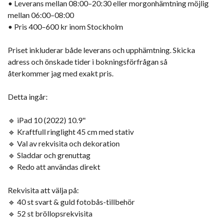
• Leverans mellan 08:00–20:30 eller morgonhämtning möjlig
mellan 06:00–08:00
• Pris 400–600 kr inom Stockholm
Priset inkluderar både leverans och upphämtning. Skicka
adress och önskade tider i bokningsförfrågan så
återkommer jag med exakt pris.
Detta ingår:
🔹 iPad 10 (2022) 10.9"
🔹 Kraftfull ringlight 45 cm med stativ
🔹 Val av rekvisita och dekoration
🔹 Sladdar och grenuttag
🔹 Redo att användas direkt
Rekvisita att välja på:
🔹 40 st svart & guld fotobås-tillbehör
🔹 52 st bröllopsrekvisita