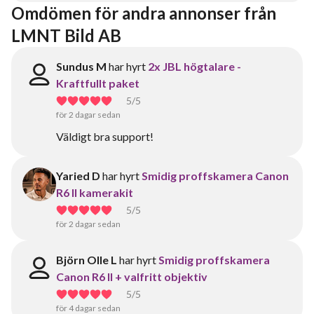
Omdömen för andra annonser från 
LMNT Bild AB
Sundus M
har hyrt
2x JBL högtalare -
Kraftfullt paket
5
/5
för 2 dagar sedan
Väldigt bra support!
Yaried D
har hyrt
Smidig proffskamera Canon
R6 II kamerakit
5
/5
för 2 dagar sedan
Björn Olle L
har hyrt
Smidig proffskamera
Canon R6 II + valfritt objektiv
5
/5
för 4 dagar sedan