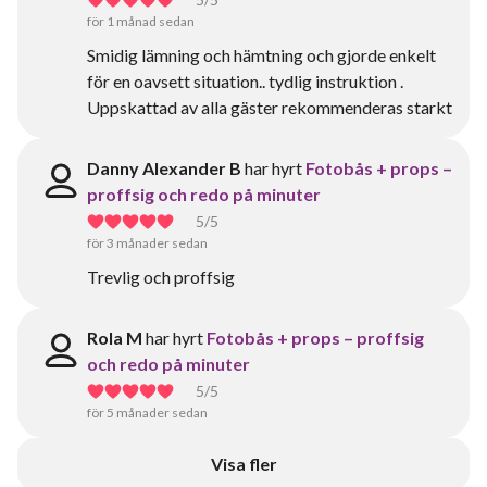
för 1 månad sedan
Smidig lämning och hämtning och gjorde enkelt
för en oavsett situation.. tydlig instruktion .
Uppskattad av alla gäster rekommenderas starkt
Danny Alexander B
har hyrt
Fotobås + props –
proffsig och redo på minuter
5
/5
för 3 månader sedan
Trevlig och proffsig
Rola M
har hyrt
Fotobås + props – proffsig
och redo på minuter
5
/5
för 5 månader sedan
Visa fler