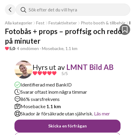
Sök efter det du vill hyra
Alla kategorier
Fest
Festaktiviteter
Photo booth & tillbehör
Fo
Fotobås + props – proffsig och redo 
på minuter
5,0
· 4 omdömen · Mosebacke, 1.1 km
Hyrs ut av
LMNT Bild AB
5
/5
Identifierad med BankID
Svarar oftast inom några timmar
86% svarsfrekvens
Mosebacke
1.1 km
Skador är försäkrade utan självrisk.
Läs mer
Skicka en förfrågan