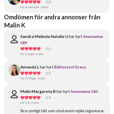
5
/5
för 4 månader sedan
Omdömen för andra annonser från 
Malin K
Sandra Melinda Natalie U
har hyrt
Sexmanna
tält
5
/5
för 3 dagar sedan
Amanda L
har hyrt
Bältesstol Graco
5
/5
för 27 dagar sedan
Malin Margareta B
har hyrt
Sexmanna tält
5
/5
för 1 år sedan
Bra rymligt tält som stod emot rejäla regnskurar.