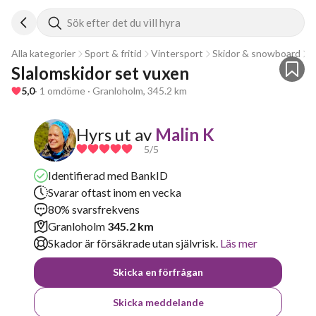
Sök efter det du vill hyra
Alla kategorier
Sport & fritid
Vintersport
Skidor & snowboard
A
Slalomskidor set vuxen 
5,0
· 1 omdöme · Granloholm, 345.2 km
Hyrs ut av
Malin K
5
/5
Identifierad med BankID
Svarar oftast inom en vecka
80% svarsfrekvens
Granloholm
345.2 km
Skador är försäkrade utan självrisk.
Läs mer
Skicka en förfrågan
Skicka meddelande