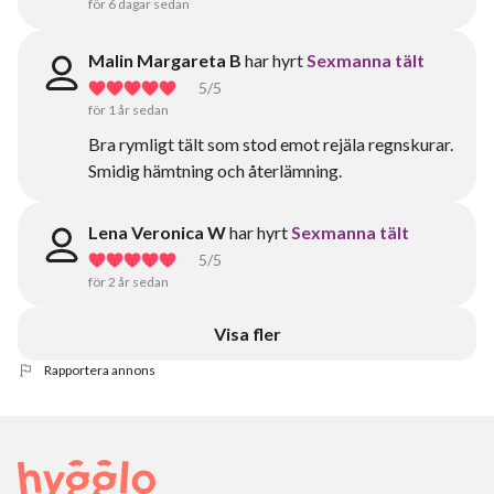
för 6 dagar sedan
Malin Margareta B
har hyrt
Sexmanna tält
5
/5
för 1 år sedan
Bra rymligt tält som stod emot rejäla regnskurar.
Smidig hämtning och återlämning.
Lena Veronica W
har hyrt
Sexmanna tält
5
/5
för 2 år sedan
Visa fler
Rapportera annons