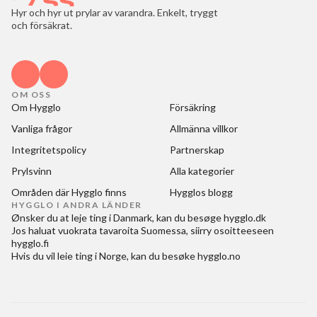
Hyr och hyr ut prylar av varandra. Enkelt, tryggt
och försäkrat.
OM OSS
Om Hygglo
Försäkring
Vanliga frågor
Allmänna villkor
Integritetspolicy
Partnerskap
Prylsvinn
Alla kategorier
Områden där Hygglo finns
Hygglos blogg
HYGGLO I ANDRA LÄNDER
Ønsker du at
leje ting i Danmark
, kan du besøge
hygglo.dk
Jos haluat
vuokrata tavaroita Suomessa
, siirry osoitteeseen
hygglo.fi
Hvis du vil
leie ting i Norge
, kan du besøke
hygglo.no