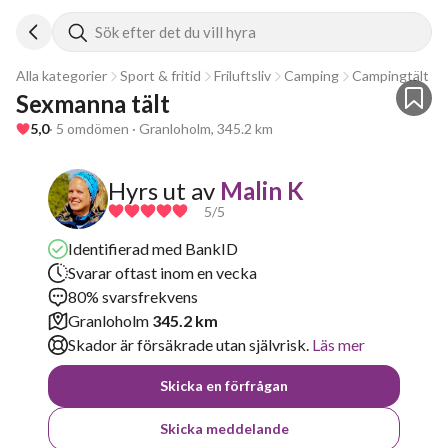
Sök efter det du vill hyra
Alla kategorier
Sport & fritid
Friluftsliv
Camping
Campingtält
Sexmanna tält
5,0
· 5 omdömen · Granloholm, 345.2 km
Hyrs ut av
Malin K
5
/5
Identifierad med BankID
Svarar oftast inom en vecka
80% svarsfrekvens
Granloholm
345.2 km
Skador är försäkrade utan självrisk.
Läs mer
Skicka en förfrågan
Skicka meddelande