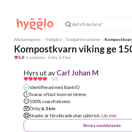
Alla kategorier
Trädgård
Trädgårdsmaskiner
Kompostkvar
Kompostkvarn viking ge 15
5,0
· 1 omdöme · Örby, 6.3 km
Hyrs ut av
Carl Johan M
5
/5
Identifierad med BankID
Svarar oftast inom en timme
100% svarsfrekvens
Örby
6.3 km
Skador är försäkrade utan självrisk.
Läs mer
Skicka meddelande