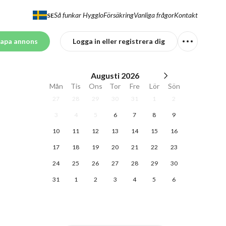
Så funkar Hygglo
Försäkring
Vanliga frågor
Kontakt
SE
apa annons
Logga in eller registrera dig
Augusti
2026
Mån
Tis
Ons
Tor
Fre
Lör
Sön
27
28
29
30
31
1
2
3
4
5
6
7
8
9
10
11
12
13
14
15
16
17
18
19
20
21
22
23
24
25
26
27
28
29
30
31
1
2
3
4
5
6