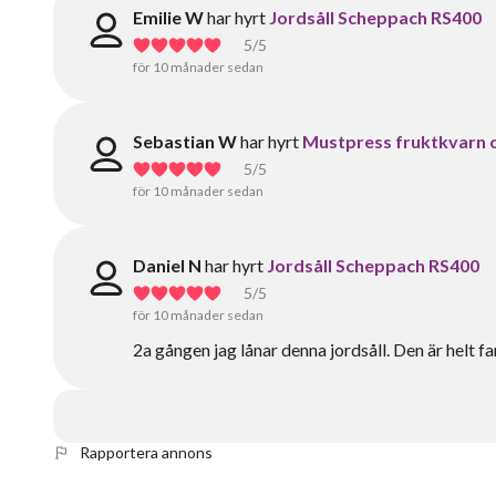
Emilie W
har hyrt
Jordsåll Scheppach RS400
5
/5
för 10 månader sedan
Sebastian W
har hyrt
Mustpress fruktkvarn o
5
/5
för 10 månader sedan
Daniel N
har hyrt
Jordsåll Scheppach RS400
5
/5
för 10 månader sedan
2a gången jag lånar denna jordsåll. Den är helt f
Rapportera annons