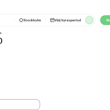
Stockholm
Välj hyresperiod
Sk
n
0 