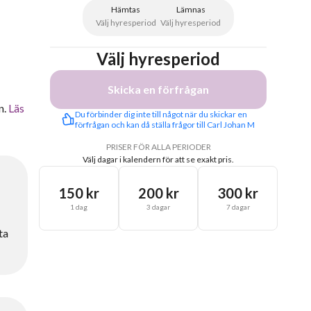
Hämtas
Lämnas
Välj hyresperiod
Välj hyresperiod
Välj hyresperiod
Skicka en förfrågan
n.
Läs
Du förbinder dig inte till något när du skickar en 
förfrågan och kan då ställa frågor till Carl Johan M
PRISER FÖR ALLA PERIODER
Välj dagar i kalendern för att se exakt pris.
150 kr
200 kr
300 kr
1 dag
3 dagar
7 dagar
ta