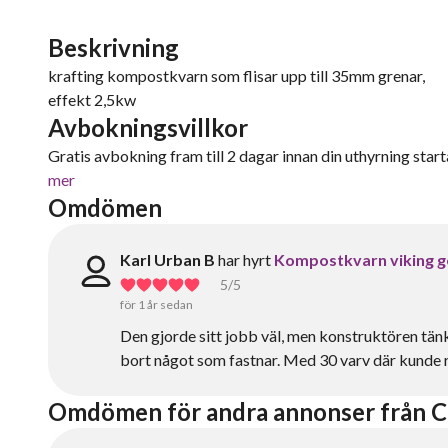
Beskrivning
krafting kompostkvarn som flisar upp till 35mm grenar,
effekt 2,5kw
Avbokningsvillkor
Gratis avbokning fram till 2 dagar innan din uthyrning starta
mer
Omdömen
Karl Urban B
har hyrt
Kompostkvarn viking g
5
/5
för 1 år sedan
Den gjorde sitt jobb väl, men konstruktören tänkt
bort något som fastnar. Med 30 varv där kunde 
Omdömen för andra annonser från C