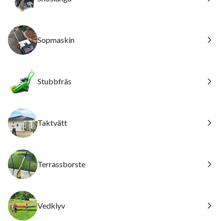
Sopmaskin
Stubbfräs
Taktvätt
Terrassborste
Vedklyv