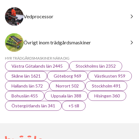
Vedprocessor
Övrigt inom trädgårdsmaskiner
HYR TRÄDGÅRDSMASKINER NÄRA DIG
Västra Götalands län 2445
Stockholms län 2352
Skåne län 1621
Göteborg 969
Västkusten 959
Hallands län 572
Norrort 502
Stockholm 491
Bohuslän 455
Uppsala län 388
Hisingen 360
Östergötlands län 341
+5 till