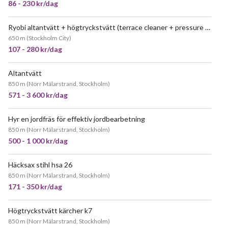
86 - 230 kr/dag
Ryobi altantvätt + högtryckstvätt (terrace cleaner + pressure washer) – tvättmedel ingår / detergent included!
POPULÄR
650 m
(
Stockholm City
)
107 - 280 kr/dag
Altantvätt
850 m
(
Norr Mälarstrand, Stockholm
)
571 - 3 600 kr/dag
Hyr en jordfräs för effektiv jordbearbetning
POPULÄR
850 m
(
Norr Mälarstrand, Stockholm
)
500 - 1 000 kr/dag
Häcksax stihl hsa 26
850 m
(
Norr Mälarstrand, Stockholm
)
171 - 350 kr/dag
Högtryckstvätt kärcher k7
850 m
(
Norr Mälarstrand, Stockholm
)