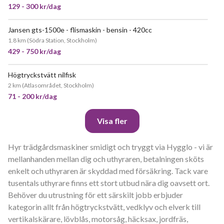
129 - 300 kr/dag
Jansen gts-1500e - flismaskin - bensin - 420cc
1.8 km
(
Södra Station, Stockholm
)
429 - 750 kr/dag
Högtryckstvätt nilfisk
JÄTTEPOPULÄR
2 km
(
Atlasområdet, Stockholm
)
71 - 200 kr/dag
Visa fler
Hyr trädgårdsmaskiner smidigt och tryggt via Hygglo - vi är
mellanhanden mellan dig och uthyraren, betalningen sköts
enkelt och uthyraren är skyddad med försäkring. Tack vare
tusentals uthyrare finns ett stort utbud nära dig oavsett ort.
Behöver du utrustning för ett särskilt jobb erbjuder
kategorin allt från högtryckstvätt, vedklyv och elverk till
vertikalskärare, lövblås, motorsåg, häcksax, jordfräs,