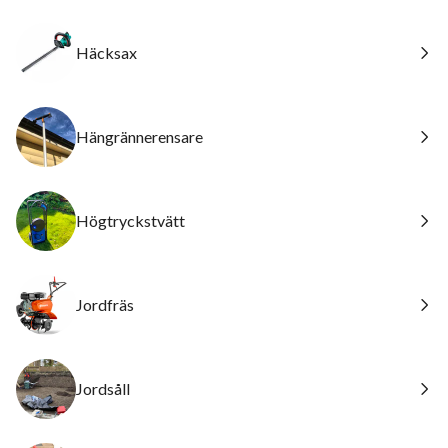
Häcksax
Hängrännerensare
Högtryckstvätt
Jordfräs
Jordsåll