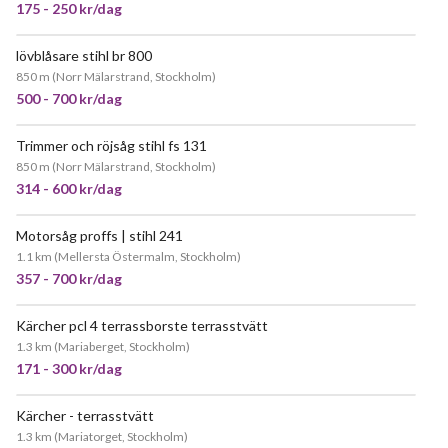
175 - 250 kr/dag
lövblåsare stihl br 800
POPULÄR
850 m
(
Norr Mälarstrand, Stockholm
)
500 - 700 kr/dag
Trimmer och röjsåg stihl fs 131
850 m
(
Norr Mälarstrand, Stockholm
)
314 - 600 kr/dag
Motorsåg proffs | stihl 241
POPULÄR
1.1 km
(
Mellersta Östermalm, Stockholm
)
357 - 700 kr/dag
Kärcher pcl 4 terrassborste terrasstvätt
JÄTTEPOPULÄR
1.3 km
(
Mariaberget, Stockholm
)
171 - 300 kr/dag
Kärcher - terrasstvätt
JÄTTEPOPULÄR
1.3 km
(
Mariatorget, Stockholm
)