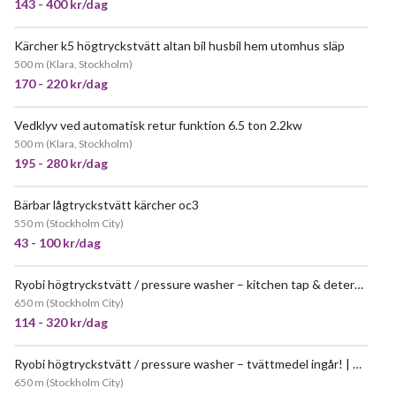
143 - 400 kr/dag
Kärcher k5 högtryckstvätt altan bil husbil hem utomhus släp
JÄTTEPOPULÄR
500 m
(
Klara, Stockholm
)
170 - 220 kr/dag
Vedklyv ved automatisk retur funktion 6.5 ton 2.2kw
JÄTTEPOPULÄR
500 m
(
Klara, Stockholm
)
195 - 280 kr/dag
Bärbar lågtryckstvätt kärcher oc3
JÄTTEPOPULÄR
550 m
(
Stockholm City
)
43 - 100 kr/dag
Ryobi högtryckstvätt / pressure washer – kitchen tap & detergent included / tvättmedel ingår!
POPULÄR
650 m
(
Stockholm City
)
114 - 320 kr/dag
Ryobi högtryckstvätt / pressure washer – tvättmedel ingår! | detergent included (stockholm)
JÄTTEPOPULÄR
650 m
(
Stockholm City
)