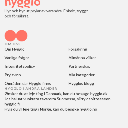
Hyr och hyr ut prylar av varandra. Enkelt, tryggt
och försäkrat.
OM OSS
Om Hygglo
Försäkring
Vanliga frågor
Allmänna villkor
Integritetspolicy
Partnerskap
Prylsvinn
Alla kategorier
Områden där Hygglo finns
Hygglos blogg
HYGGLO I ANDRA LÄNDER
Ønsker du at
leje ting i Danmark
, kan du besøge
hygglo.dk
Jos haluat
vuokrata tavaroita Suomessa
, siirry osoitteeseen
hygglo.fi
Hvis du vil
leie ting i Norge
, kan du besøke
hygglo.no