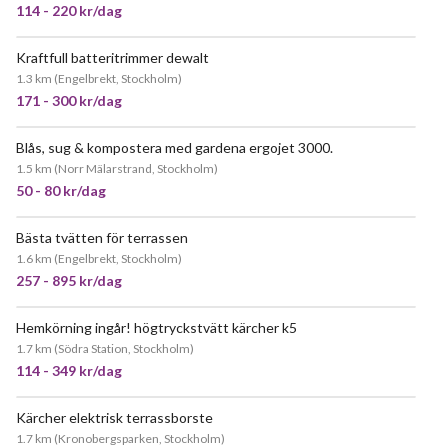
114 - 220 kr/dag
Kraftfull batteritrimmer dewalt
POPULÄR
1.3 km
(
Engelbrekt, Stockholm
)
171 - 300 kr/dag
Blås, sug & kompostera med gardena ergojet 3000.
1.5 km
(
Norr Mälarstrand, Stockholm
)
50 - 80 kr/dag
Bästa tvätten för terrassen
JÄTTEPOPULÄR
1.6 km
(
Engelbrekt, Stockholm
)
257 - 895 kr/dag
Hemkörning ingår! högtryckstvätt kärcher k5
JÄTTEPOPULÄR
1.7 km
(
Södra Station, Stockholm
)
114 - 349 kr/dag
Kärcher elektrisk terrassborste
JÄTTEPOPULÄR
1.7 km
(
Kronobergsparken, Stockholm
)