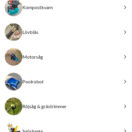
Kompostkvarn
Lövblås
Motorsåg
Poolrobot
Röjsåg & grästrimmer
Snöslunga