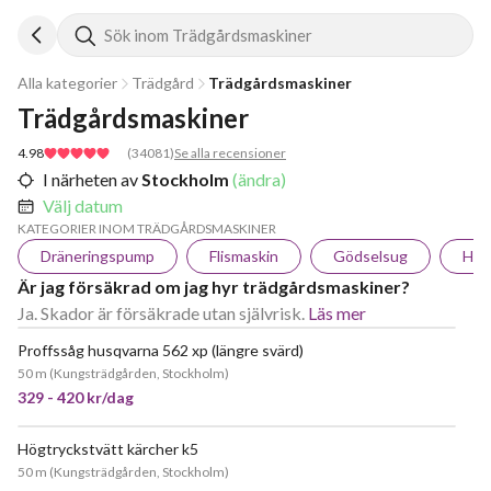
Sök inom Trädgårdsmaskiner
Alla kategorier
Trädgård
Trädgårdsmaskiner
Trädgårdsmaskiner
4.98
(
34081
)
Se alla recensioner
I närheten av
Stockholm
(ändra)
Välj datum
KATEGORIER INOM TRÄDGÅRDSMASKINER
Dräneringspump
Flismaskin
Gödselsug
Häc
Är jag försäkrad om jag hyr trädgårdsmaskiner?
Ja. Skador är försäkrade utan självrisk.
Läs mer
Proffssåg husqvarna 562 xp (längre svärd)
JÄTTEPOPULÄR
50 m
(
Kungsträdgården, Stockholm
)
329 - 420 kr/dag
Högtryckstvätt kärcher k5
JÄTTEPOPULÄR
50 m
(
Kungsträdgården, Stockholm
)