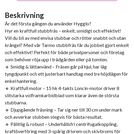
Beskrivning
Är det första gången du använder Hygglo?
Hyr en kraftfull stubbfräs – enkelt, smidigt och effektivt!
Vill du bli av med envisa stubbar och rötter snabbt och utan
krångel? Med vår Tarmo stubbfräs får du jobbet gjort enkelt
och effektivt! Perfekt för både privatpersoner och företag
som behöver röja upp i trädgården eller på tomten.
🔹 Smidig & lättanvänd – Fräsen går på hjul, har låg
tyngdpunkt och ett justerbart handtag med tre höjdlägen för
enkel hantering.
🔹 Kraftfull motor – 15 hk 4-takts Loncin-motor driver 8
slitstarka volframkarbidblad som klarar även de största
stubbarna.
🔹 Djupgående fräsning – Tar sig ner till 30 cm under mark
och avverkar stubben stegvis för bästa resultat.
🔹 Pålitlig & robust – Underhållsfri centrifugalkoppling,
kraftöverföring med 3-spårig drivrem och skivbroms för