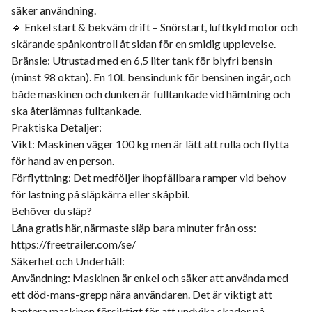
säker användning.
🔹 Enkel start & bekväm drift – Snörstart, luftkyld motor och
skärande spånkontroll åt sidan för en smidig upplevelse.
Bränsle: Utrustad med en 6,5 liter tank för blyfri bensin
(minst 98 oktan). En 10L bensindunk för bensinen ingår, och
både maskinen och dunken är fulltankade vid hämtning och
ska återlämnas fulltankade.
Praktiska Detaljer:
Vikt: Maskinen väger 100 kg men är lätt att rulla och flytta
för hand av en person.
Förflyttning: Det medföljer ihopfällbara ramper vid behov
för lastning på släpkärra eller skåpbil.
Behöver du släp?
Låna gratis här, närmaste släp bara minuter från oss:
https://freetrailer.com/se/
Säkerhet och Underhåll:
Användning: Maskinen är enkel och säker att använda med
ett död-mans-grepp nära användaren. Det är viktigt att
hantera maskinen försiktigt för att undvika skador på