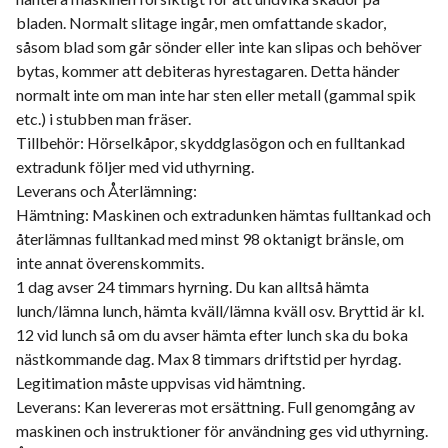
bladen. Normalt slitage ingår, men omfattande skador,
såsom blad som går sönder eller inte kan slipas och behöver
bytas, kommer att debiteras hyrestagaren. Detta händer
normalt inte om man inte har sten eller metall (gammal spik
etc.) i stubben man fräser.
Tillbehör: Hörselkåpor, skyddglasögon och en fulltankad
extradunk följer med vid uthyrning.
Leverans och Återlämning:
Hämtning: Maskinen och extradunken hämtas fulltankad och
återlämnas fulltankad med minst 98 oktanigt bränsle, om
inte annat överenskommits.
1 dag avser 24 timmars hyrning. Du kan alltså hämta
lunch/lämna lunch, hämta kväll/lämna kväll osv. Bryttid är kl.
12 vid lunch så om du avser hämta efter lunch ska du boka
nästkommande dag. Max 8 timmars driftstid per hyrdag.
Legitimation måste uppvisas vid hämtning.
Leverans: Kan levereras mot ersättning. Full genomgång av
maskinen och instruktioner för användning ges vid uthyrning.