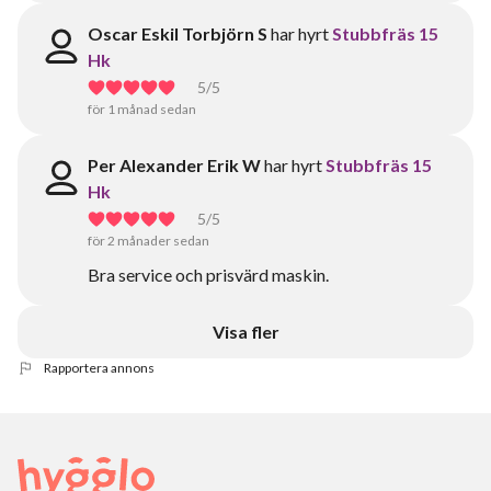
Oscar Eskil Torbjörn S
har hyrt
Stubbfräs 15
Hk
5
/5
för 1 månad sedan
Per Alexander Erik W
har hyrt
Stubbfräs 15
Hk
5
/5
för 2 månader sedan
Bra service och prisvärd maskin.
Visa fler
Rapportera annons