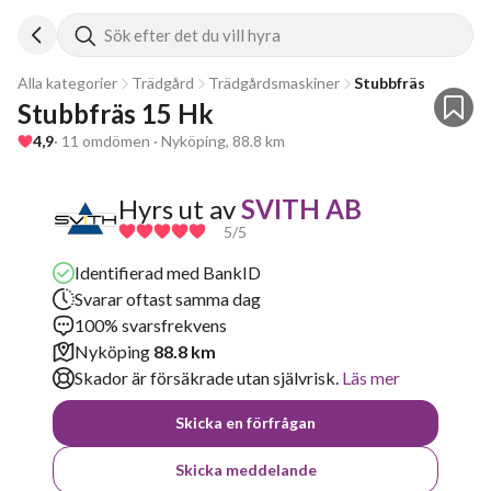
Sök efter det du vill hyra
Alla kategorier
Trädgård
Trädgårdsmaskiner
Stubbfräs
Stubbfräs 15 Hk
4,9
· 11 omdömen · Nyköping, 88.8 km
Hyrs ut av
SVITH AB
5
/5
Identifierad med BankID
Svarar oftast samma dag
100% svarsfrekvens
Nyköping
88.8 km
Skador är försäkrade utan självrisk.
Läs mer
Skicka en förfrågan
Skicka meddelande