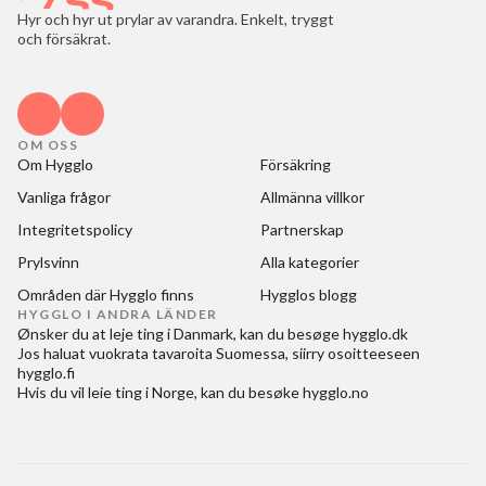
Hyr och hyr ut prylar av varandra. Enkelt, tryggt
och försäkrat.
OM OSS
Om Hygglo
Försäkring
Vanliga frågor
Allmänna villkor
Integritetspolicy
Partnerskap
Prylsvinn
Alla kategorier
Områden där Hygglo finns
Hygglos blogg
HYGGLO I ANDRA LÄNDER
Ønsker du at
leje ting i Danmark
, kan du besøge
hygglo.dk
Jos haluat
vuokrata tavaroita Suomessa
, siirry osoitteeseen
hygglo.fi
Hvis du vil
leie ting i Norge
, kan du besøke
hygglo.no