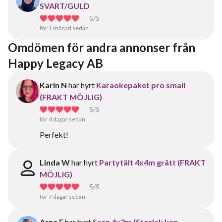
SVART/GULD
5
/5
för 1 månad sedan
Omdömen för andra annonser från 
Happy Legacy AB
Karin N
har hyrt
Karaokepaket pro small
(FRAKT MÖJLIG)
5
/5
för 4 dagar sedan
Perfekt!
Linda W
har hyrt
Partytält 4x4m grått (FRAKT
MÖJLIG)
5
/5
för 7 dagar sedan
Arne F
har hyrt
Scen 4x3m (Storlek kan