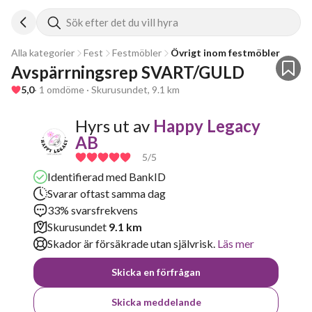
Sök efter det du vill hyra
Alla kategorier
Fest
Festmöbler
Övrigt inom festmöbler
Avspärrningsrep SVART/GULD
5,0
· 1 omdöme · Skurusundet, 9.1 km
Hyrs ut av
Happy Legacy
AB
5
/5
Identifierad med BankID
Svarar oftast samma dag
33% svarsfrekvens
Skurusundet
9.1 km
Skador är försäkrade utan självrisk.
Läs mer
Skicka en förfrågan
Skicka meddelande