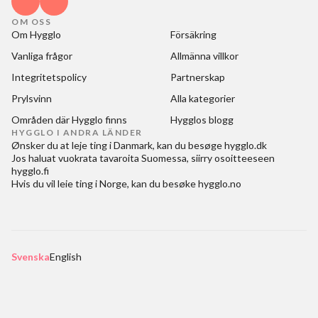
OM OSS
Om Hygglo
Försäkring
Vanliga frågor
Allmänna villkor
Integritetspolicy
Partnerskap
Prylsvinn
Alla kategorier
Områden där Hygglo finns
Hygglos blogg
HYGGLO I ANDRA LÄNDER
Ønsker du at
leje ting i Danmark
, kan du besøge
hygglo.dk
Jos haluat
vuokrata tavaroita Suomessa
, siirry osoitteeseen
hygglo.fi
Hvis du vil
leie ting i Norge
, kan du besøke
hygglo.no
Svenska
English