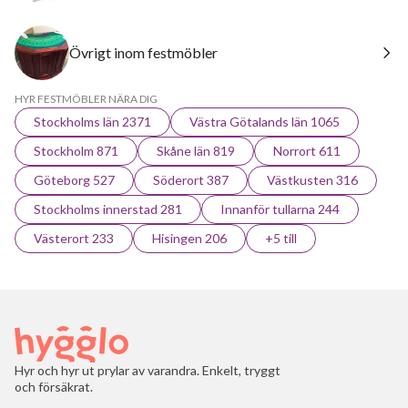
Övrigt inom festmöbler
HYR FESTMÖBLER NÄRA DIG
Stockholms län 2371
Västra Götalands län 1065
Stockholm 871
Skåne län 819
Norrort 611
Göteborg 527
Söderort 387
Västkusten 316
Stockholms innerstad 281
Innanför tullarna 244
Västerort 233
Hisingen 206
+5 till
Hyr och hyr ut prylar av varandra. Enkelt, tryggt
och försäkrat.