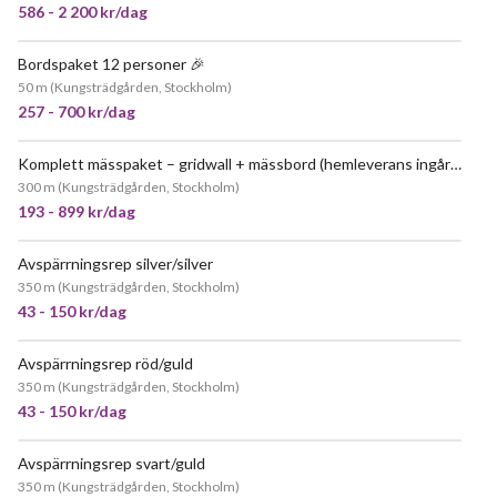
586 - 2 200 kr/dag
Bordspaket 12 personer 🎉
JÄTTEPOPULÄR
50 m
(
Kungsträdgården, Stockholm
)
257 - 700 kr/dag
Komplett mässpaket – gridwall + mässbord (hemleverans ingår i stockholm)
300 m
(
Kungsträdgården, Stockholm
)
193 - 899 kr/dag
Avspärrningsrep silver/silver
350 m
(
Kungsträdgården, Stockholm
)
43 - 150 kr/dag
Avspärrningsrep röd/guld
350 m
(
Kungsträdgården, Stockholm
)
43 - 150 kr/dag
Avspärrningsrep svart/guld
350 m
(
Kungsträdgården, Stockholm
)