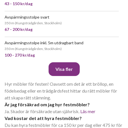
43 - 150 kr/dag
Avspärrningsstolpe svart
350 m
(
Kungsträdgården, Stockholm
)
67 - 200 kr/dag
Avspärrningsstolpe inkl. 5m utdragbart band
350 m
(
Kungsträdgården, Stockholm
)
100 - 270 kr/dag
Visa fler
Hyr möbler för festen! Oavsett om det är ett bröllop, en
födelsedag eller en trädgårdsfest hittar du rätt möbler för
att skapa rätt stämning.
Är jag försäkrad om jag hyr festmöbler?
Ja. Skador är försäkrade utan självrisk.
Läs mer
Vad kostar det att hyra festmöbler?
Du kan hyra festmöbler för ca 150 kr per dag eller 475 kr för