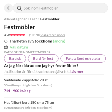
Sök inom Festmöbler
Alla kategorier
Fest
Festmöbler
Festmöbler
4.98
(
10870
)
Se alla recensioner
I närheten av
Stockholm
(ändra)
Välj datum
KATEGORIER INOM FESTMÖBLER
Bardisk
Bord för fest
Paket: Bord och stolar
Är jag försäkrad om jag hyr festmöbler?
Ja. Skador är försäkrade utan självrisk.
Läs mer
Vadderade klappstolar 20 st
POPULÄR
50 m
(
Kungsträdgården, Stockholm
)
714 - 900 kr/dag
Hopfällbart bord 180 cm x 75 cm
JÄTTEPOPULÄR
50 m
(
Kungsträdgården, Stockholm
)