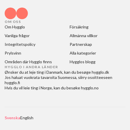
OM OSS
Om Hygglo
Försäkring
Vanliga frågor
Allmänna villkor
Integritetspolicy
Partnerskap
Prylsvinn
Alla kategorier
Områden där Hygglo finns
Hygglos blogg
HYGGLO I ANDRA LÄNDER
Ønsker du at
leje ting i Danmark
, kan du besøge
hygglo.dk
Jos haluat
vuokrata tavaroita Suomessa
, siirry osoitteeseen
hygglo.fi
Hvis du vil
leie ting i Norge
, kan du besøke
hygglo.no
Svenska
English