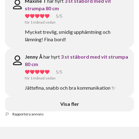
Maxine T
har hyrt
3 st ståbord med vit
strumpa 80 cm
5
/5
för 1 månad sedan
Mycket trevlig, smidig upphämtning och
lämning! Fina bord!
Jenny Å
har hyrt
3 st ståbord med vit strumpa
80 cm
5
/5
för 1 månad sedan
Jättefina, snabb och bra kommunikation ✨
Visa fler
Rapportera annons