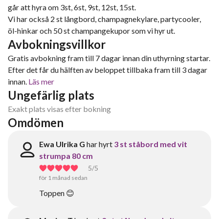
går att hyra om 3st, 6st, 9st, 12st, 15st.
Vi har också 2 st långbord, champagnekylare, partycooler,
öl-hinkar och 50 st champangekupor som vi hyr ut.
Avbokningsvillkor
Gratis avbokning fram till 7 dagar innan din uthyrning startar.
Efter det får du hälften av beloppet tillbaka fram till 3 dagar
innan.
Läs mer
Ungefärlig plats
Exakt plats visas efter bokning
Omdömen
Ewa Ulrika G
har hyrt
3 st ståbord med vit
strumpa 80 cm
5
/5
för 1 månad sedan
Toppen 😊