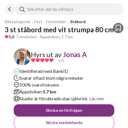
Sök efter det du vill hyra
Alla kategorier
Fest
Festmöbler
Ståbord
3 st ståbord med vit strumpa 80 cm
5,0
· 7 omdömen · Äppelviken, 5.7 km
Hyrs ut av
Jonas A
5
/5
Identifierad med BankID
Svarar oftast inom några minuter
100% svarsfrekvens
Äppelviken
5.7 km
Skador är försäkrade utan självrisk.
Läs mer
Skicka en förfrågan
Skicka meddelande