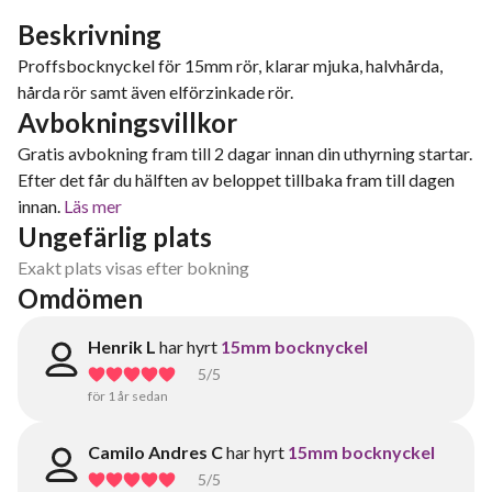
Beskrivning
Proffsbocknyckel för 15mm rör, klarar mjuka, halvhårda,
hårda rör samt även elförzinkade rör.
Avbokningsvillkor
Gratis avbokning fram till 2 dagar innan din uthyrning startar.
Efter det får du hälften av beloppet tillbaka fram till dagen
innan.
Läs mer
Ungefärlig plats
Exakt plats visas efter bokning
Omdömen
Henrik L
har hyrt
15mm bocknyckel
5
/5
för 1 år sedan
Camilo Andres C
har hyrt
15mm bocknyckel
5
/5