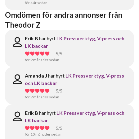
för 4 år sedan
Omdömen för andra annonser från 
Theodor Z
Erik B
har hyrt
LK Pressverktyg, V-press och
LK backar
5
/5
för 9 månader sedan
Amanda J
har hyrt
LK Pressverktyg, V-press
och LK backar
5
/5
för 9 månader sedan
Erik B
har hyrt
LK Pressverktyg, V-press och
LK backar
5
/5
för 10 månader sedan