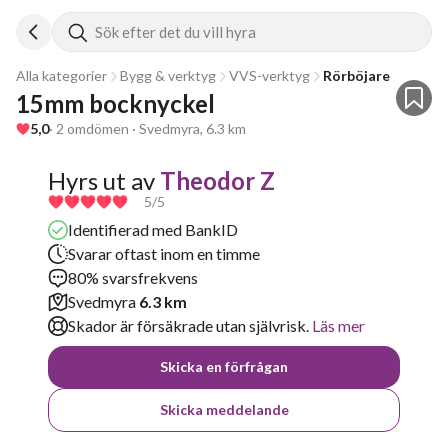
Sök efter det du vill hyra
Alla kategorier
Bygg & verktyg
VVS-verktyg
Rörböjare
15mm bocknyckel
5,0
· 2 omdömen · Svedmyra, 6.3 km
Hyrs ut av
Theodor Z
5
/5
Identifierad med BankID
Svarar oftast inom en timme
80% svarsfrekvens
Svedmyra
6.3 km
Skador är försäkrade utan självrisk.
Läs mer
Skicka en förfrågan
Skicka meddelande