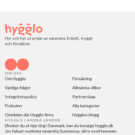
Hyr och hyr ut prylar av varandra. Enkelt, tryggt
och försäkrat.
OM OSS
Om Hygglo
Försäkring
Vanliga frågor
Allmänna villkor
Integritetspolicy
Partnerskap
Prylsvinn
Alla kategorier
Områden där Hygglo finns
Hygglos blogg
HYGGLO I ANDRA LÄNDER
Ønsker du at
leje ting i Danmark
, kan du besøge
hygglo.dk
Jos haluat
vuokrata tavaroita Suomessa
, siirry osoitteeseen