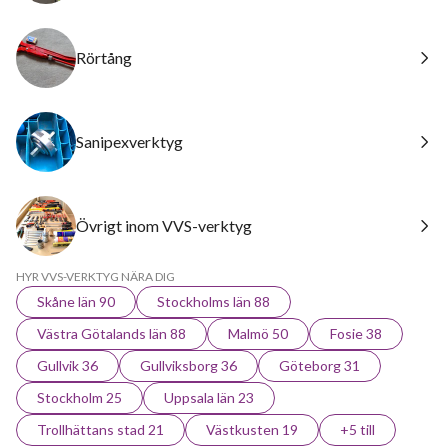
Rörtång
Sanipexverktyg
Övrigt inom VVS-verktyg
HYR VVS-VERKTYG NÄRA DIG
Skåne län 90
Stockholms län 88
Västra Götalands län 88
Malmö 50
Fosie 38
Gullvik 36
Gullviksborg 36
Göteborg 31
Stockholm 25
Uppsala län 23
Trollhättans stad 21
Västkusten 19
+5 till