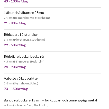
43 - 100 kr/dag
Hålpunch/håltagare 28mm
2.9 km
(
Reimersholme, Stockholm
)
21 - 80 kr/dag
Rörkapare i 2 storlekar
3.4 km
(
Hjorthagen, Stockholm
)
29 - 50 kr/dag
Rörböjare bockar bocka rör
4.5 km
(
Minneberg, Stockholm
)
24 - 90 kr/dag
Vatette v6 kapverktyg
JÄTTEPOPULÄR
5.6 km
(
Skytteholm, Solna
)
73 - 150 kr/dag
Bahco rörbockare 15 mm – för koppar- och tunnväggiga metallrör
6.1 km
(
Johannesfred, Stockholm
)