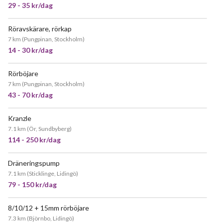
29 - 35 kr/dag
Röravskärare, rörkap
7 km
(
Pungpinan, Stockholm
)
14 - 30 kr/dag
Rörböjare
7 km
(
Pungpinan, Stockholm
)
43 - 70 kr/dag
Kranzle
7.1 km
(
Ör, Sundbyberg
)
114 - 250 kr/dag
Dräneringspump
7.1 km
(
Sticklinge, Lidingö
)
79 - 150 kr/dag
8/10/12 + 15mm rörböjare
POPULÄR
7.3 km
(
Björnbo, Lidingö
)