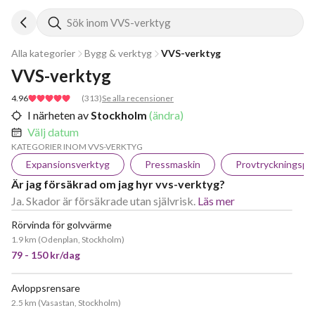
Sök inom VVS-verktyg
Alla kategorier
Bygg & verktyg
VVS-verktyg
VVS-verktyg
4.96
(
313
)
Se alla recensioner
I närheten av
Stockholm
(ändra)
Välj datum
KATEGORIER INOM VVS-VERKTYG
Expansionsverktyg
Pressmaskin
Provtryckningsp
Är jag försäkrad om jag hyr vvs-verktyg?
Ja. Skador är försäkrade utan självrisk.
Läs mer
Rörvinda för golvvärme
1.9 km
(
Odenplan, Stockholm
)
79 - 150 kr/dag
Avloppsrensare
2.5 km
(
Vasastan, Stockholm
)