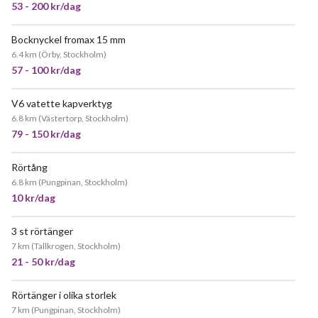
53 - 200 kr/dag
Bocknyckel fromax 15 mm
JÄTTEPOPULÄR
6.4 km
(
Örby, Stockholm
)
57 - 100 kr/dag
V6 vatette kapverktyg
6.8 km
(
Västertorp, Stockholm
)
79 - 150 kr/dag
Rörtång
6.8 km
(
Pungpinan, Stockholm
)
10 kr/dag
3 st rörtänger
POPULÄR
7 km
(
Tallkrogen, Stockholm
)
21 - 50 kr/dag
Rörtänger i olika storlek
7 km
(
Pungpinan, Stockholm
)