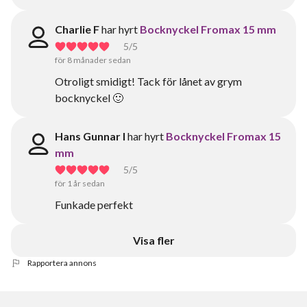
Charlie F
har hyrt
Bocknyckel Fromax 15 mm
5
/5
för 8 månader sedan
Otroligt smidigt! Tack för lånet av grym
bocknyckel 🙂
Hans Gunnar I
har hyrt
Bocknyckel Fromax 15
mm
5
/5
för 1 år sedan
Funkade perfekt
Visa fler
Rapportera annons