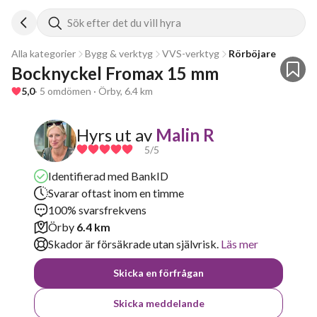
Sök efter det du vill hyra
Alla kategorier
Bygg & verktyg
VVS-verktyg
Rörböjare
Bocknyckel Fromax 15 mm
5,0
· 5 omdömen · Örby, 6.4 km
Hyrs ut av
Malin R
5
/5
Identifierad med BankID
Svarar oftast inom en timme
100% svarsfrekvens
Örby
6.4 km
Skador är försäkrade utan självrisk.
Läs mer
Skicka en förfrågan
Skicka meddelande