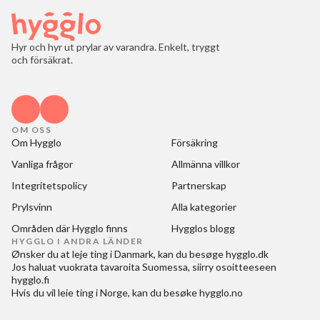
Hyr och hyr ut prylar av varandra. Enkelt, tryggt
och försäkrat.
OM OSS
Om Hygglo
Försäkring
Vanliga frågor
Allmänna villkor
Integritetspolicy
Partnerskap
Prylsvinn
Alla kategorier
Områden där Hygglo finns
Hygglos blogg
HYGGLO I ANDRA LÄNDER
Ønsker du at
leje ting i Danmark
, kan du besøge
hygglo.dk
Jos haluat
vuokrata tavaroita Suomessa
, siirry osoitteeseen
hygglo.fi
Hvis du vil
leie ting i Norge
, kan du besøke
hygglo.no