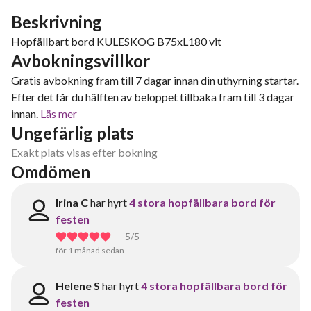
Beskrivning
Hopfällbart bord KULESKOG B75xL180 vit
Avbokningsvillkor
Gratis avbokning fram till 7 dagar innan din uthyrning startar.
Efter det får du hälften av beloppet tillbaka fram till 3 dagar
innan.
Läs mer
Ungefärlig plats
Exakt plats visas efter bokning
Omdömen
Irina C
har hyrt
4 stora hopfällbara bord för
festen
5
/5
för 1 månad sedan
Helene S
har hyrt
4 stora hopfällbara bord för
festen