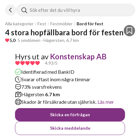
Sök efter det du vill hyra
Alla kategorier
Fest
Festmöbler
Bord för fest
4 stora hopfällbara bord för festen 
5,0
· 5 omdömen · Hägersten, 6.7 km
Hyrs ut av
Konstenskap AB
4.93
/5
Identifierad med BankID
Svarar oftast inom några timmar
73% svarsfrekvens
Hägersten
6.7 km
Skador är försäkrade utan självrisk.
Läs mer
Skicka en förfrågan
Skicka meddelande