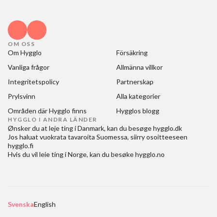
OM OSS
Om Hygglo
Försäkring
Vanliga frågor
Allmänna villkor
Integritetspolicy
Partnerskap
Prylsvinn
Alla kategorier
Områden där Hygglo finns
Hygglos blogg
HYGGLO I ANDRA LÄNDER
Ønsker du at
leje ting i Danmark
, kan du besøge
hygglo.dk
Jos haluat
vuokrata tavaroita Suomessa
, siirry osoitteeseen
hygglo.fi
Hvis du vil
leie ting i Norge
, kan du besøke
hygglo.no
Svenska
English