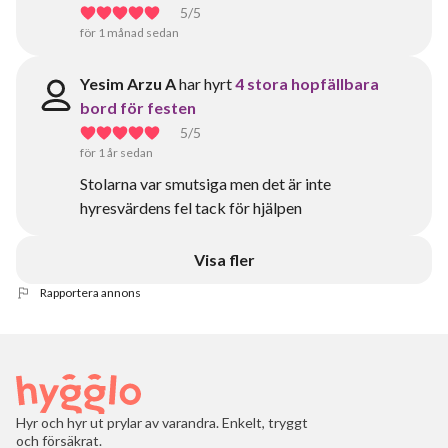
5
/5
för 1 månad sedan
Yesim Arzu A
har hyrt
4 stora hopfällbara
bord för festen
5
/5
för 1 år sedan
Stolarna var smutsiga men det är inte
hyresvärdens fel tack för hjälpen
Visa fler
Rapportera annons
Hyr och hyr ut prylar av varandra. Enkelt, tryggt
och försäkrat.