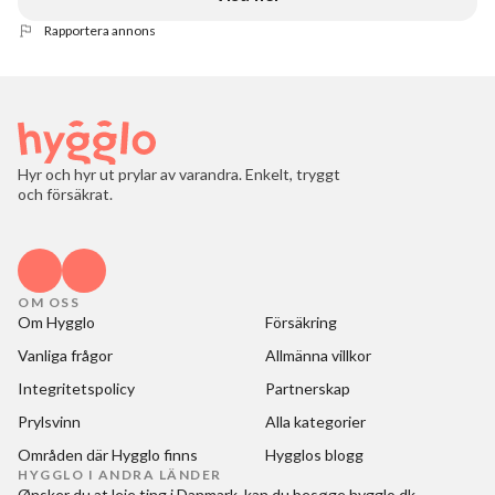
Rapportera annons
Hyr och hyr ut prylar av varandra. Enkelt, tryggt
och försäkrat.
OM OSS
Om Hygglo
Försäkring
Vanliga frågor
Allmänna villkor
Integritetspolicy
Partnerskap
Prylsvinn
Alla kategorier
Områden där Hygglo finns
Hygglos blogg
HYGGLO I ANDRA LÄNDER
Ønsker du at
leje ting i Danmark
, kan du besøge
hygglo.dk