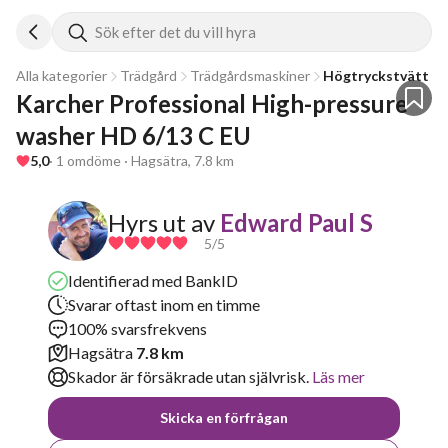
Sök efter det du vill hyra
Alla kategorier
Trädgård
Trädgårdsmaskiner
Högtryckstvätt
Karcher Professional High-pressure 
washer HD 6/13 C EU
5,0
· 1 omdöme · Hagsätra, 7.8 km
Hyrs ut av
Edward Paul S
5
/5
Identifierad med BankID
Svarar oftast inom en timme
100% svarsfrekvens
Hagsätra
7.8 km
Skador är försäkrade utan självrisk.
Läs mer
Skicka en förfrågan