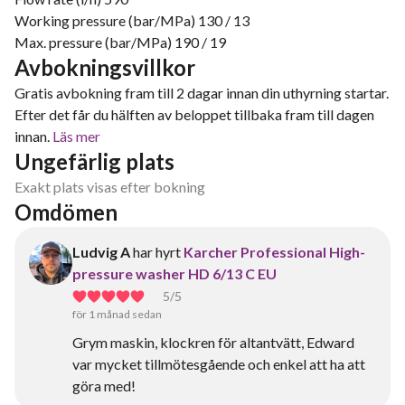
Working pressure (bar/MPa) 130 / 13
Max. pressure (bar/MPa) 190 / 19
Avbokningsvillkor
Gratis avbokning fram till 2 dagar innan din uthyrning startar.
Efter det får du hälften av beloppet tillbaka fram till dagen
innan.
Läs mer
Ungefärlig plats
Exakt plats visas efter bokning
Omdömen
Ludvig A
har hyrt
Karcher Professional High-
pressure washer HD 6/13 C EU
5
/5
för 1 månad sedan
Grym maskin, klockren för altantvätt, Edward
var mycket tillmötesgående och enkel att ha att
göra med!