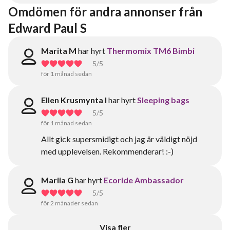
Omdömen för andra annonser från 
Edward Paul S
Marita M
har hyrt
Thermomix TM6 Bimbi
5
/5
för 1 månad sedan
Ellen Krusmynta I
har hyrt
Sleeping bags
5
/5
för 1 månad sedan
Allt gick supersmidigt och jag är väldigt nöjd
med upplevelsen. Rekommenderar! :-)
Mariia G
har hyrt
Ecoride Ambassador
5
/5
för 2 månader sedan
Visa fler