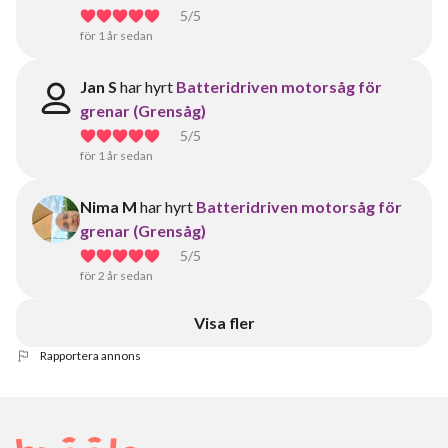
5
/5
för 1 år sedan
Jan S
har hyrt
Batteridriven motorsåg för
grenar (Grensåg)
5
/5
för 1 år sedan
Nima M
har hyrt
Batteridriven motorsåg för
grenar (Grensåg)
5
/5
för 2 år sedan
Visa fler
Rapportera annons