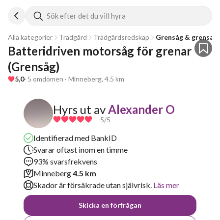
Sök efter det du vill hyra
Alla kategorier
Trädgård
Trädgårdsredskap
Grensåg & grensax
Batteridriven motorsåg för grenar 
(Grensåg)
5,0
· 5 omdömen · Minneberg, 4.5 km
Hyrs ut av
Alexander O
5
/5
Identifierad med BankID
Svarar oftast inom en timme
93% svarsfrekvens
Minneberg
4.5 km
Skador är försäkrade utan självrisk.
Läs mer
Skicka en förfrågan