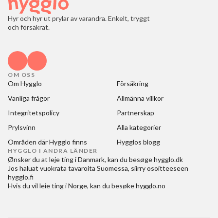
Hyr och hyr ut prylar av varandra. Enkelt, tryggt
och försäkrat.
OM OSS
Om Hygglo
Försäkring
Vanliga frågor
Allmänna villkor
Integritetspolicy
Partnerskap
Prylsvinn
Alla kategorier
Områden där Hygglo finns
Hygglos blogg
HYGGLO I ANDRA LÄNDER
Ønsker du at
leje ting i Danmark
, kan du besøge
hygglo.dk
Jos haluat
vuokrata tavaroita Suomessa
, siirry osoitteeseen
hygglo.fi
Hvis du vil
leie ting i Norge
, kan du besøke
hygglo.no