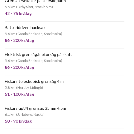
Grensax/sekatör på teleskoparm
JÄTTEPOPULÄR
5.5 km
(
Örby Slott, Stockholm
)
42 - 75 kr/dag
Batteridriven häcksax
JÄTTEPOPULÄR
5.6 km
(
Gamla Enskede, Stockholm
)
86 - 200 kr/dag
Elektrisk grensåg/motorsåg på skaft
JÄTTEPOPULÄR
5.6 km
(
Gamla Enskede, Stockholm
)
86 - 200 kr/dag
Fiskars teleskopisk grensåg 4 m
5.8 km
(
Hersby, Lidingö
)
51 - 100 kr/dag
Fiskars up84 grensax 35mm 4.5m
POPULÄR
6.1 km
(
Jarlaberg, Nacka
)
50 - 90 kr/dag