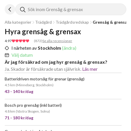
Sök inom Grensåg & grensax
Alla kategorier
Trädgård
Trädgårdsredskap
Grensåg & grensax
Hyra grensåg & grensax
4.97
(
872
)
Se alla recensioner
I närheten av
Stockholm
(ändra)
Välj datum
Är jag försäkrad om jag hyr grensåg & grensax?
Ja. Skador är försäkrade utan självrisk.
Läs mer
Batteridriven motorsåg för grenar (grensåg)
JÄTTEPOPULÄR
4.5 km
(
Minneberg, Stockholm
)
43 - 140 kr/dag
Bosch pro grensåg (inkl batteri)
4.8 km
(
Västra Skogen, Solna
)
71 - 180 kr/dag