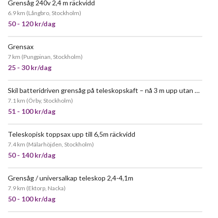
Grensåg 240v 2,4 m räckvidd
JÄTTEPOPULÄR
6.9 km
(
Långbro, Stockholm
)
50 - 120 kr/dag
Grensax
7 km
(
Pungpinan, Stockholm
)
25 - 30 kr/dag
Skil batteridriven grensåg på teleskopskaft – nå 3 m upp utan stege
7.1 km
(
Örby, Stockholm
)
51 - 100 kr/dag
Teleskopisk toppsax upp till 6,5m räckvidd
JÄTTEPOPULÄR
7.4 km
(
Mälarhöjden, Stockholm
)
50 - 140 kr/dag
Grensåg / universalkap teleskop 2,4-4,1m
POPULÄR
7.9 km
(
Ektorp, Nacka
)
50 - 100 kr/dag