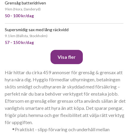
Grensåg batteridriven
JÄTTEPOPULÄR
9 km
(
Nora, Danderyd
)
50 - 100 kr/dag
Supersmidig sax med lång räckvidd
POPULÄR
9.1 km
(
Bällsta, Stockholm
)
57 - 150 kr/dag
Visa fler
Här hittar du cirka 459 annonser för grensåg & grensax att
hyra nära dig. Hygglo förmedlar uthyrningen, betalningen
sköts smidigt och uthyraren är skyddad med försäkring –
perfekt när du bara behöver verktyget för enstaka jobb.
Eftersom en grensåg eller grensax ofta används sällan är det
vanligtvis smartare att hyra än att köpa. Det sparar pengar,
frigör plats hemma och ger flexibilitet att välja rätt verktyg
för uppgiften.
•
Praktiskt - slipp förvaring och underhåll mellan