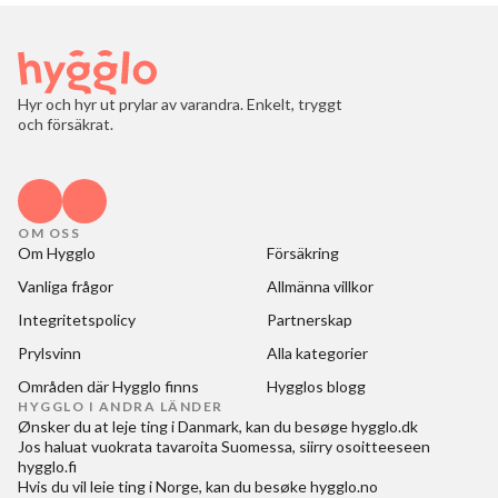
Hyr och hyr ut prylar av varandra. Enkelt, tryggt
och försäkrat.
OM OSS
Om Hygglo
Försäkring
Vanliga frågor
Allmänna villkor
Integritetspolicy
Partnerskap
Prylsvinn
Alla kategorier
Områden där Hygglo finns
Hygglos blogg
HYGGLO I ANDRA LÄNDER
Ønsker du at
leje ting i Danmark
, kan du besøge
hygglo.dk
Jos haluat
vuokrata tavaroita Suomessa
, siirry osoitteeseen
hygglo.fi
Hvis du vil
leie ting i Norge
, kan du besøke
hygglo.no