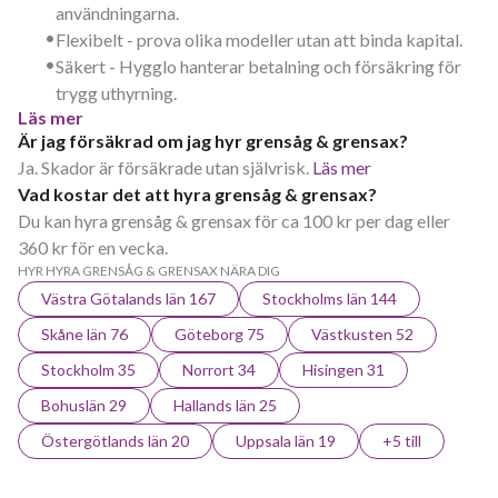
användningarna.
•
Flexibelt - prova olika modeller utan att binda kapital.
•
Säkert - Hygglo hanterar betalning och försäkring för
trygg uthyrning.
Läs mer
Är jag försäkrad om jag hyr grensåg & grensax?
Ja. Skador är försäkrade utan självrisk.
Läs mer
Vad kostar det att hyra grensåg & grensax?
Du kan hyra grensåg & grensax för ca 100 kr per dag eller
360 kr för en vecka.
HYR HYRA GRENSÅG & GRENSAX NÄRA DIG
Västra Götalands län 167
Stockholms län 144
Skåne län 76
Göteborg 75
Västkusten 52
Stockholm 35
Norrort 34
Hisingen 31
Bohuslän 29
Hallands län 25
Östergötlands län 20
Uppsala län 19
+5 till