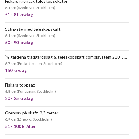
Fiskars grensax teleskopsekatör
6.1 km
(
Svedmyra, Stockholm
)
51 - 81 kr/dag
Stångsåg med teleskopskaft
POPULÄR
6.1 km
(
Svedmyra, Stockholm
)
50 - 90 kr/dag
🪚 gardena trädgårdssåg & teleskopskaft combisystem 210-390 cm
POPULÄR
6.7 km
(
Enskededalen, Stockholm
)
150 kr/dag
Fiskars toppsax
JÄTTEPOPULÄR
6.8 km
(
Pungpinan, Stockholm
)
20 - 25 kr/dag
Grensax på skaft. 2,3 meter
6.9 km
(
Långbro, Stockholm
)
51 - 100 kr/dag