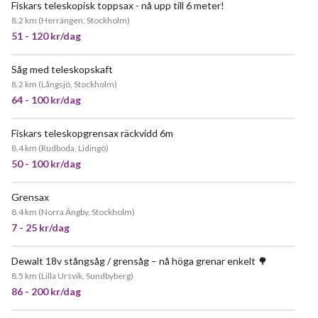
Fiskars teleskopisk toppsax - nå upp till 6 meter!
8.2 km
(
Herrängen, Stockholm
)
51 - 120 kr/dag
Såg med teleskopskaft
JÄTTEPOPULÄR
8.2 km
(
Långsjö, Stockholm
)
64 - 100 kr/dag
Fiskars teleskopgrensax räckvidd 6m
POPULÄR
8.4 km
(
Rudboda, Lidingö
)
50 - 100 kr/dag
Grensax
POPULÄR
8.4 km
(
Norra Ängby, Stockholm
)
7 - 25 kr/dag
Dewalt 18v stångsåg / grensåg – nå höga grenar enkelt 🌳
8.5 km
(
Lilla Ursvik, Sundbyberg
)
86 - 200 kr/dag