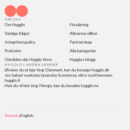
OM OSS
Om Hygglo
Försäkring
Vanliga frågor
Allmänna villkor
Integritetspolicy
Partnerskap
Prylsvinn
Alla kategorier
Områden där Hygglo finns
Hygglos blogg
HYGGLO I ANDRA LÄNDER
Ønsker du at
leje ting i Danmark
, kan du besøge
hygglo.dk
Jos haluat
vuokrata tavaroita Suomessa
, siirry osoitteeseen
hygglo.fi
Hvis du vil
leie ting i Norge
, kan du besøke
hygglo.no
Svenska
English