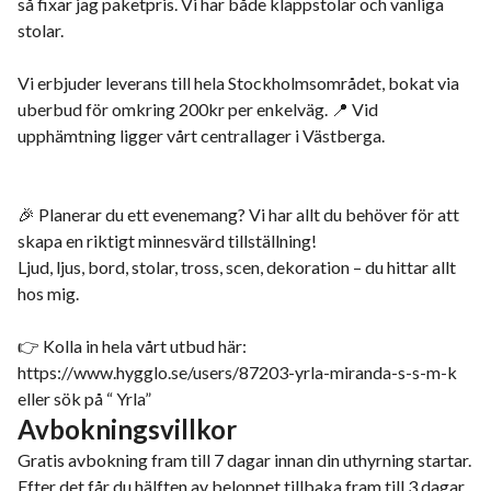
så fixar jag paketpris. Vi har både klappstolar och vanliga
stolar.
Vi erbjuder leverans till hela Stockholmsområdet, bokat via
uberbud för omkring 200kr per enkelväg. 📍 Vid
upphämtning ligger vårt centrallager i Västberga.
🎉 Planerar du ett evenemang? Vi har allt du behöver för att
skapa en riktigt minnesvärd tillställning!
Ljud, ljus, bord, stolar, tross, scen, dekoration – du hittar allt
hos mig.
👉 Kolla in hela vårt utbud här:
https://www.hygglo.se/users/87203-yrla-miranda-s-s-m-k
eller sök på “ Yrla”
Avbokningsvillkor
Gratis avbokning fram till 7 dagar innan din uthyrning startar.
Efter det får du hälften av beloppet tillbaka fram till 3 dagar