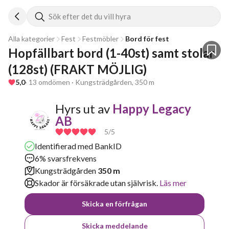
Sök efter det du vill hyra
Alla kategorier
Fest
Festmöbler
Bord för fest
Hopfällbart bord (1-40st) samt stolar 
(128st) (FRAKT MÖJLIG)
5,0
· 13 omdömen · Kungsträdgården, 350 m
Hyrs ut av
Happy Legacy
AB
5
/5
Identifierad med BankID
6% svarsfrekvens
Kungsträdgården
350 m
Skador är försäkrade utan självrisk.
Läs mer
Skicka en förfrågan
Skicka meddelande