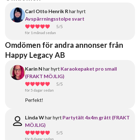
Carl Otto Henrik R
har hyrt
Avspärrningsstolpe svart
5
/5
för 1 månad sedan
Omdömen för andra annonser från 
Happy Legacy AB
Karin N
har hyrt
Karaokepaket pro small
(FRAKT MÖJLIG)
5
/5
för 5 dagar sedan
Perfekt!
Linda W
har hyrt
Partytält 4x4m grått (FRAKT
MÖJLIG)
5
/5
för 8 dagar sedan