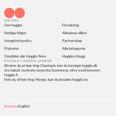
OM OSS
Om Hygglo
Försäkring
Vanliga frågor
Allmänna villkor
Integritetspolicy
Partnerskap
Prylsvinn
Alla kategorier
Områden där Hygglo finns
Hygglos blogg
HYGGLO I ANDRA LÄNDER
Ønsker du at
leje ting i Danmark
, kan du besøge
hygglo.dk
Jos haluat
vuokrata tavaroita Suomessa
, siirry osoitteeseen
hygglo.fi
Hvis du vil
leie ting i Norge
, kan du besøke
hygglo.no
Svenska
English