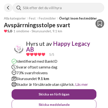
Sök efter det du vill hyra
Alla kategorier
Fest
Festmöbler
Övrigt inom festmöbler
Avspärrningsstolpe svart
5,0
· 1 omdöme · Skurusundet, 9.1 km
Hyrs ut av
Happy Legacy
AB
5
/5
Identifierad med BankID
Svarar oftast samma dag
73% svarsfrekvens
Skurusundet
9.1 km
Skador är försäkrade utan självrisk.
Läs mer
Skicka en förfrågan
Skicka meddelande