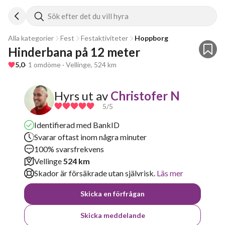
Sök efter det du vill hyra
Alla kategorier
Fest
Festaktiviteter
Hoppborg
Hinderbana på 12 meter 
5,0
· 1 omdöme · Vellinge, 524 km
Hyrs ut av
Christofer N
5
/5
Identifierad med BankID
Svarar oftast inom några minuter
100% svarsfrekvens
Vellinge
524 km
Skador är försäkrade utan självrisk.
Läs mer
Skicka en förfrågan
Skicka meddelande