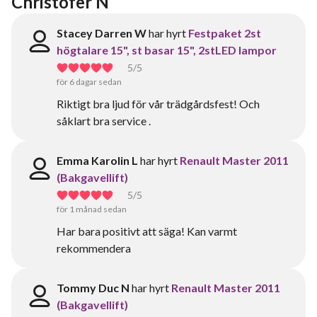
Christofer N
Stacey Darren W
har hyrt
Festpaket 2st
högtalare 15", st basar 15", 2stLED lampor
5
/5
för 6 dagar sedan
Riktigt bra ljud för vår trädgårdsfest! Och
såklart bra service .
Emma Karolin L
har hyrt
Renault Master 2011
(Bakgavellift)
5
/5
för 1 månad sedan
Har bara positivt att säga! Kan varmt
rekommendera
Tommy Duc N
har hyrt
Renault Master 2011
(Bakgavellift)