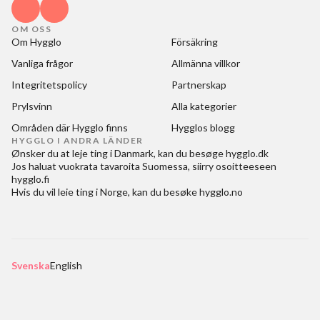
OM OSS
Om Hygglo
Försäkring
Vanliga frågor
Allmänna villkor
Integritetspolicy
Partnerskap
Prylsvinn
Alla kategorier
Områden där Hygglo finns
Hygglos blogg
HYGGLO I ANDRA LÄNDER
Ønsker du at
leje ting i Danmark
, kan du besøge
hygglo.dk
Jos haluat
vuokrata tavaroita Suomessa
, siirry osoitteeseen
hygglo.fi
Hvis du vil
leie ting i Norge
, kan du besøke
hygglo.no
Svenska
English