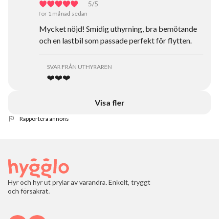
5
/5
för 1 månad sedan
Mycket nöjd! Smidig uthyrning, bra bemötande
och en lastbil som passade perfekt för flytten.
SVAR FRÅN UTHYRAREN
❤️❤️❤️
Visa fler
Rapportera annons
Hyr och hyr ut prylar av varandra. Enkelt, tryggt
och försäkrat.