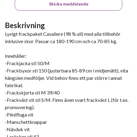
Skicka meddelande
Beskrivning
Lyxigt frackpaket Cavaliere (98 % ull) med alla tillbehör
inklusive skor. Passar ca 180-190 cm och ca 70-85 kg.
Innehåller:
-Frackjacka stl 50/M
-Frackbyxor stl 150 (justerbara 85-89 cm i midjemått), vita
hängslen medföljer. Vid behov finns ett par större i annat
fabrikat.
-Frackskjorta stl M 39/40
-Frackväst vit stl S/M. Finns även svart frackväst L (för t.ex.
promovering).
-Pikéfluga vit
-Manschettknappar
-Näsduk vit
-Lackskor stl 43