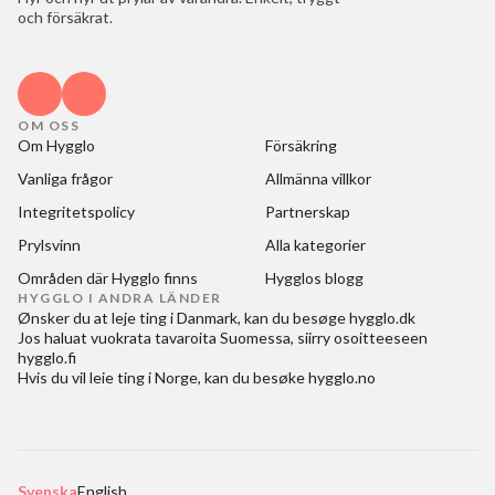
och försäkrat.
OM OSS
Om Hygglo
Försäkring
Vanliga frågor
Allmänna villkor
Integritetspolicy
Partnerskap
Prylsvinn
Alla kategorier
Områden där Hygglo finns
Hygglos blogg
HYGGLO I ANDRA LÄNDER
Ønsker du at
leje ting i Danmark
, kan du besøge
hygglo.dk
Jos haluat
vuokrata tavaroita Suomessa
, siirry osoitteeseen
hygglo.fi
Hvis du vil
leie ting i Norge
, kan du besøke
hygglo.no
Svenska
English