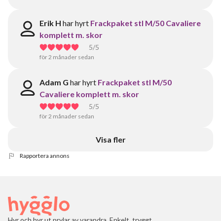
Erik H
har hyrt
Frackpaket stl M/50 Cavaliere
komplett m. skor
5
/5
för 2 månader sedan
Adam G
har hyrt
Frackpaket stl M/50
Cavaliere komplett m. skor
5
/5
för 2 månader sedan
Visa fler
Rapportera annons
Hyr och hyr ut prylar av varandra. Enkelt, tryggt