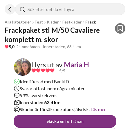
Sök efter det du vill hyra
Alla kategorier
Fest
Kläder
Festkläder
Frack
Frackpaket stl M/50 Cavaliere 
komplett m. skor
5,0
· 24 omdömen · Innerstaden, 63.4 km
Hyrs ut av
Maria H
5
/5
Identifierad med BankID
Svarar oftast inom några minuter
93% svarsfrekvens
Innerstaden
63.4 km
Skador är försäkrade utan självrisk.
Läs mer
Skicka en förfrågan