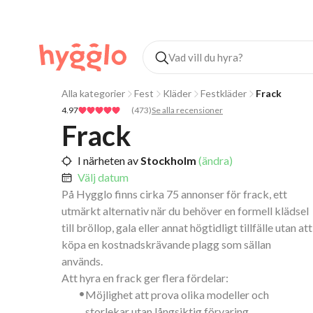
Alla kategorier
Fest
Kläder
Festkläder
Frack
4.97
(
473
)
Se alla recensioner
Frack
I närheten av
Stockholm
(ändra)
Välj datum
På Hygglo finns cirka 75 annonser för frack, ett
utmärkt alternativ när du behöver en formell klädsel
till bröllop, gala eller annat högtidligt tillfälle utan att
köpa en kostnadskrävande plagg som sällan
används.
Att hyra en frack ger flera fördelar:
•
Möjlighet att prova olika modeller och
storlekar utan långsiktig förvaring.