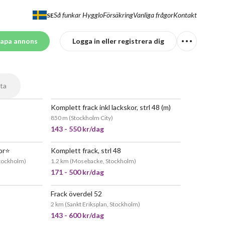
Så funkar Hygglo
Försäkring
Vanliga frågor
Kontakt
SE
apa annons
Logga in eller registrera dig
ta
Komplett frack inkl lackskor, strl 48 (m)
EPOPULÄR
JÄTTEPOPULÄR
850 m
(
Stockholm City
)
143 - 550 kr/dag
or⭐️
Komplett frack, strl 48
EPOPULÄR
JÄTTEPOPULÄR
tockholm
)
1.2 km
(
Mosebacke, Stockholm
)
171 - 500 kr/dag
Frack överdel 52
EPOPULÄR
2 km
(
Sankt Eriksplan, Stockholm
)
143 - 600 kr/dag