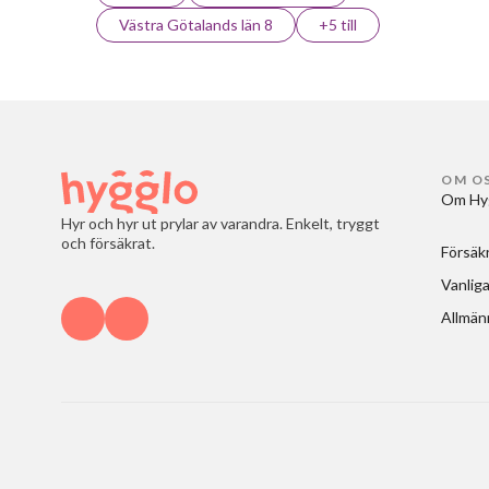
Västra Götalands län 8
+5 till
OM O
Om Hy
Hyr och hyr ut prylar av varandra. Enkelt, tryggt
och försäkrat.
Försäk
Vanliga
Allmänn