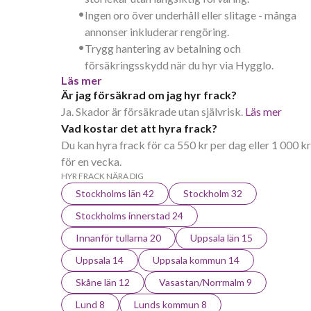
•
Ingen oro över underhåll eller slitage - många
annonser inkluderar rengöring.
•
Trygg hantering av betalning och
försäkringsskydd när du hyr via Hygglo.
Läs mer
Är jag försäkrad om jag hyr frack?
Ja. Skador är försäkrade utan självrisk.
Läs mer
Vad kostar det att hyra frack?
Du kan hyra frack för ca 550 kr per dag eller 1 000 kr
för en vecka.
HYR FRACK NÄRA DIG
Stockholms län 42
Stockholm 32
Stockholms innerstad 24
Innanför tullarna 20
Uppsala län 15
Uppsala 14
Uppsala kommun 14
Skåne län 12
Vasastan/Norrmalm 9
Lund 8
Lunds kommun 8