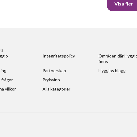
Visa fler
SS
gglo
Integritetspolicy
Områden där Hygglo
finns
ring
Partnerskap
Hygglos blogg
 frågor
Prylsvinn
a villkor
Alla kategorier