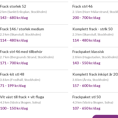
Frack storlek 52
Frack strl 46
JÄTTEPOPULÄR
JÄTT
2 km
(
Sankt Eriksplan, Stockholm
)
2.1 km
(
Norr Mälarstrand, Stoc
143 - 680 kr/dag
200 - 700 kr/dag
Frack 146 / storlek medium
Komplett frack - strlk 50
POPULÄR
JÄTT
2.3 km
(
Skanstull, Stockholm
)
2.3 km
(
Skanstull, Stockholm
)
114 - 480 kr/dag
114 - 480 kr/dag
Frack strl 46 med tillbehör
Frackpaket klassisk
JÄTTEPOPULÄR
2.7 km
(
Bergsunds Strand, Stockholm
)
2.8 km
(
Hagastaden, Stockholm
)
171 - 700 kr/dag
143 - 550 kr/dag
Frack-kit stl 48
Komplett frack inköpt år 2
JÄTTEPOPULÄR
JÄTT
3.8 km
(
Fredhäll, Stockholm
)
3.8 km
(
Årsta, Stockholm
)
71 - 199 kr/dag
157 - 600 kr/dag
Vit väst till frack + vit fluga
Frackpaket stl 50
JÄTTEPOPULÄR
4.3 km
(
Västra Skogen, Solna
)
4.3 km
(
Västra Skogen, Solna
)
100 - 150 kr/dag
107 - 650 kr/dag