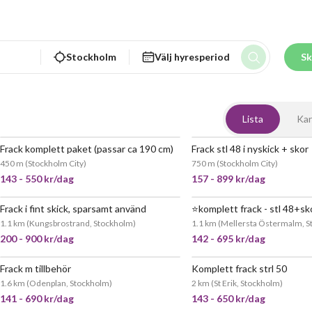
Stockholm
Välj hyresperiod
Sk
Lista
Kar
Frack komplett paket (passar ca 190 cm)
Frack stl 48 i nyskick + skor
POPULÄR
JÄTT
450 m
(
Stockholm City
)
750 m
(
Stockholm City
)
143 - 550 kr/dag
157 - 899 kr/dag
Frack i fint skick, sparsamt använd
⭐️komplett frack - stl 48+sk
JÄTTEPOPULÄR
JÄTT
1.1 km
(
Kungsbrostrand, Stockholm
)
1.1 km
(
Mellersta Östermalm, S
200 - 900 kr/dag
142 - 695 kr/dag
Frack m tillbehör
Komplett frack strl 50
JÄTTEPOPULÄR
JÄTT
1.6 km
(
Odenplan, Stockholm
)
2 km
(
St Erik, Stockholm
)
141 - 690 kr/dag
143 - 650 kr/dag