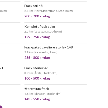
Frack strl 48
EPOPULÄR
JÄTTEPOPULÄR
kholm
)
2.1 km
(
Norr Mälarstrand, Stockholm
)
200 - 700 kr/dag
Komplett frack stl m
EPOPULÄR
JÄTTEPOPULÄR
2.5 km
(
Vasastan, Stockholm
)
129 - 750 kr/dag
Frackpaket cavaliere storlek 148
JÄTTEPOPULÄR
2.9 km
(
Karolinska, Solna
)
286 - 800 kr/dag
021
Frack storlek 46
EPOPULÄR
JÄTTEPOPULÄR
3.9 km
(
Årsta, Stockholm
)
100 - 500 kr/dag
🌟premium frack
POPULÄR
4.6 km
(
Ekhagen, Stockholm
)
143 - 550 kr/dag