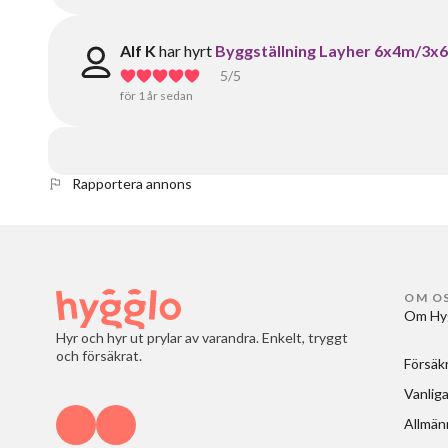
Alf K
har hyrt
Byggställning Layher 6x4m/3x
5
/5
för 1 år sedan
Rapportera annons
OM O
Om Hy
Hyr och hyr ut prylar av varandra. Enkelt, tryggt
och försäkrat.
Försäk
Vanliga
Allmänn