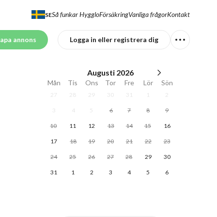
Så funkar Hygglo
Försäkring
Vanliga frågor
Kontakt
SE
apa annons
Logga in eller registrera dig
Augusti
2026
Mån
Tis
Ons
Tor
Fre
Lör
Sön
27
28
29
30
31
1
2
3
4
5
6
7
8
9
10
11
12
13
14
15
16
17
18
19
20
21
22
23
24
25
26
27
28
29
30
31
1
2
3
4
5
6