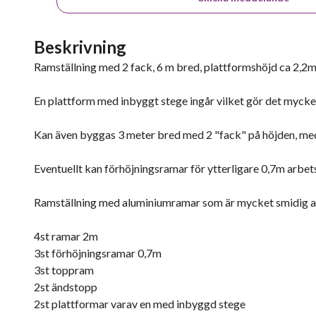
Beskrivning
Ramställning med 2 fack, 6 m bred, plattformshöjd ca 2,2
En plattform med inbyggt stege ingår vilket gör det mycket
Kan även byggas 3 meter bred med 2 "fack" på höjden, me
Eventuellt kan förhöjningsramar för ytterligare 0,7m arbet
Ramställning med aluminiumramar som är mycket smidig at
4st ramar 2m
3st förhöjningsramar 0,7m
3st toppram
2st ändstopp
2st plattformar varav en med inbyggd stege