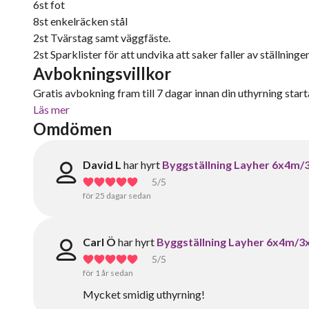
6st fot
8st enkelräcken stål
2st Tvärstag samt väggfäste.
2st Sparklister för att undvika att saker faller av ställningen
Avbokningsvillkor
Gratis avbokning fram till 7 dagar innan din uthyrning starta
Läs mer
Omdömen
David L
har hyrt
Byggställning Layher 6x4m
5
/5
för 25 dagar sedan
Carl Ö
har hyrt
Byggställning Layher 6x4m/
5
/5
för 1 år sedan
Mycket smidig uthyrning!