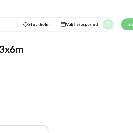
Stockholm
Välj hyresperiod
Sk
/3x6m