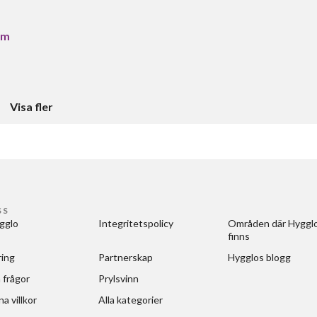
6m
Visa fler
SS
gglo
Integritetspolicy
Områden där Hygglo
finns
ring
Partnerskap
Hygglos blogg
 frågor
Prylsvinn
a villkor
Alla kategorier