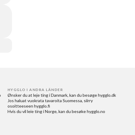
HYGGLO I ANDRA LÄNDER
 
Ønsker du at
leje ting i Danmark
, kan du besøge
hygglo.dk
Jos haluat
vuokrata tavaroita Suomessa
, siirry
osoitteeseen
hygglo.fi
Hvis du vil
leie ting i Norge
, kan du besøke
hygglo.no