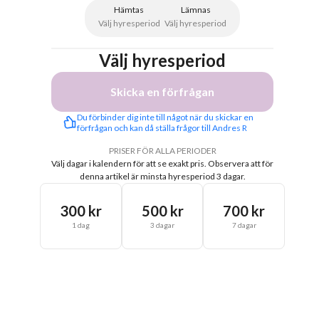
Hämtas
Lämnas
Välj hyresperiod
Välj hyresperiod
Välj hyresperiod
Skicka en förfrågan
Du förbinder dig inte till något när du skickar en 
förfrågan och kan då ställa frågor till Andres R
PRISER FÖR ALLA PERIODER
Välj dagar i kalendern för att se exakt pris.
Observera att för
denna artikel är minsta hyresperiod 3 dagar.
300 kr
500 kr
700 kr
1 dag
3 dagar
7 dagar