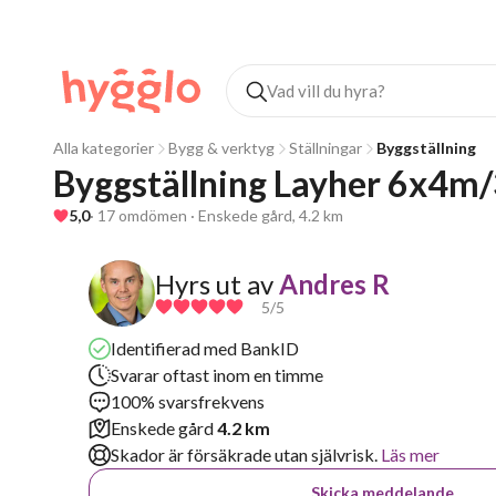
Alla kategorier
Bygg & verktyg
Ställningar
Byggställning
Byggställning Layher 6x4m
5,0
· 17 omdömen · Enskede gård, 4.2 km
Hyrs ut av
Andres R
5
/5
Identifierad med BankID
Svarar oftast inom en timme
100% svarsfrekvens
Enskede gård
4.2 km
Skador är försäkrade utan självrisk.
Läs mer
Skicka meddelande