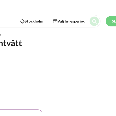
Stockholm
Välj hyresperiod
Sk
e
ntvätt