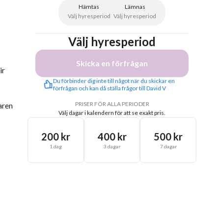
Hämtas
Lämnas
Välj hyresperiod
Välj hyresperiod
Välj hyresperiod
Skicka en förfrågan
ir
Du förbinder dig inte till något när du skickar en 
förfrågan och kan då ställa frågor till David V
PRISER FÖR ALLA PERIODER
aren
Välj dagar i kalendern för att se exakt pris.
200 kr
400 kr
500 kr
1 dag
3 dagar
7 dagar