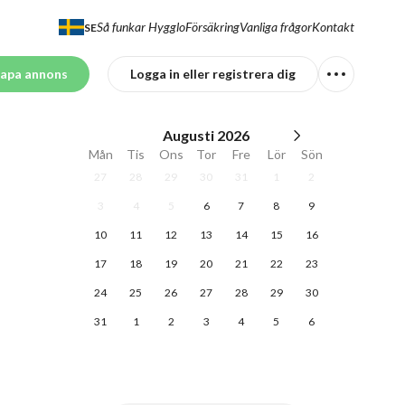
Så funkar Hygglo
Försäkring
Vanliga frågor
Kontakt
SE
apa annons
Logga in eller registrera dig
Augusti
2026
Mån
Tis
Ons
Tor
Fre
Lör
Sön
27
28
29
30
31
1
2
3
4
5
6
7
8
9
10
11
12
13
14
15
16
17
18
19
20
21
22
23
24
25
26
27
28
29
30
31
1
2
3
4
5
6