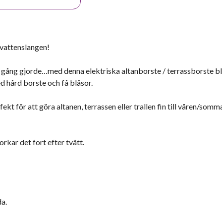
 vattenslangen!
 en gång gjorde…med denna elektriska altanborste / terrassborste bl
d hård borste och få blåsor.
ekt för att göra altanen, terrassen eller trallen fin till våren/somm
kar det fort efter tvätt.
da.