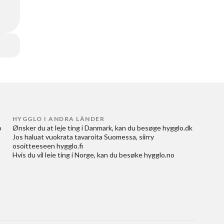
HYGGLO I ANDRA LÄNDER
 
Ønsker du at
leje ting i Danmark
, kan du besøge
hygglo.dk
Jos haluat
vuokrata tavaroita Suomessa
, siirry
osoitteeseen
hygglo.fi
Hvis du vil
leie ting i Norge
, kan du besøke
hygglo.no