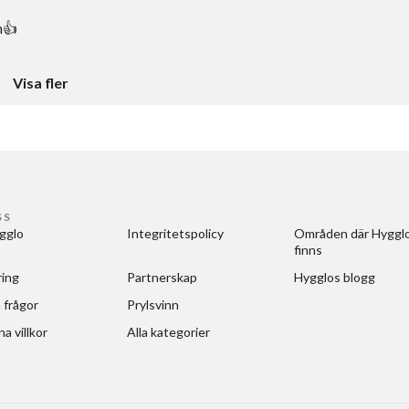
n👍
Visa fler
SS
gglo
Integritetspolicy
Områden där Hygglo
finns
ring
Partnerskap
Hygglos blogg
 frågor
Prylsvinn
a villkor
Alla kategorier