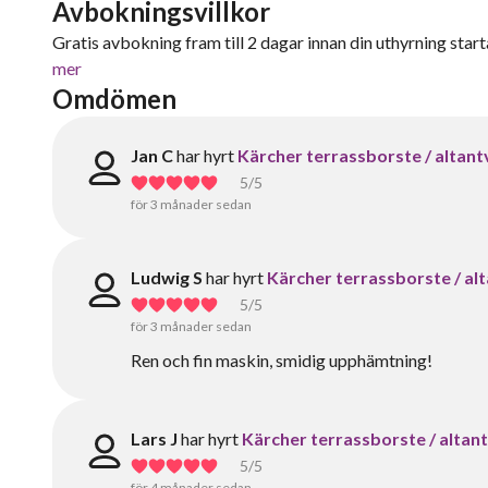
Avbokningsvillkor
Gratis avbokning fram till 2 dagar innan din uthyrning starta
mer
Omdömen
Jan C
har hyrt
Kärcher terrassborste / altant
5
/5
för 3 månader sedan
Ludwig S
har hyrt
Kärcher terrassborste / al
5
/5
för 3 månader sedan
Ren och fin maskin, smidig upphämtning!
Lars J
har hyrt
Kärcher terrassborste / altan
5
/5
för 4 månader sedan