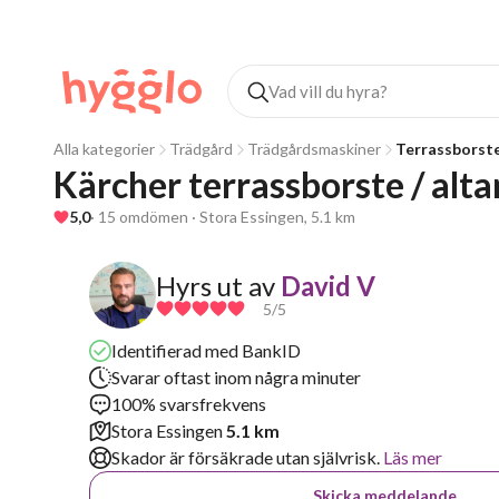
Alla kategorier
Trädgård
Trädgårdsmaskiner
Terrassborst
Kärcher terrassborste / alta
5,0
· 15 omdömen · Stora Essingen, 5.1 km
Hyrs ut av
David V
5
/5
Identifierad med BankID
Svarar oftast inom några minuter
100% svarsfrekvens
Stora Essingen
5.1 km
Skador är försäkrade utan självrisk.
Läs mer
Skicka meddelande