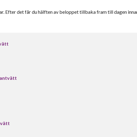
r. Efter det får du hälften av beloppet tillbaka fram till dagen inna
vätt
tantvätt
tvätt