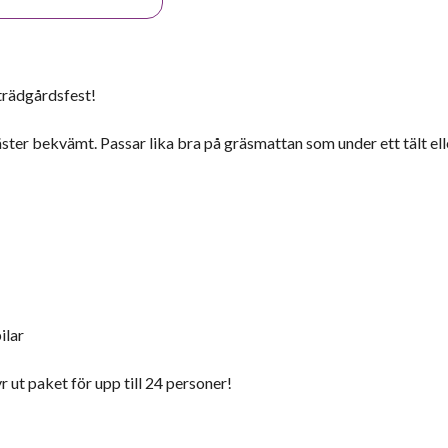
trädgårdsfest!
äster bekvämt. Passar lika bra på gräsmattan som under ett tält elle
ilar
yr ut paket för upp till 24 personer!