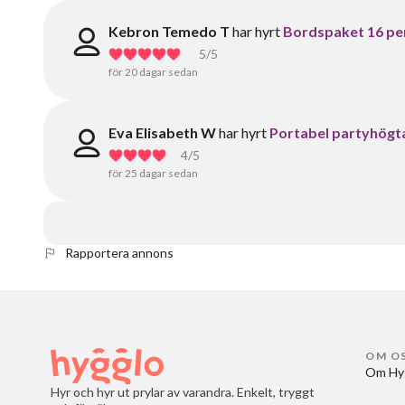
Kebron Temedo T
har hyrt
Bordspaket 16 per
5
/5
för 20 dagar sedan
Eva Elisabeth W
har hyrt
Portabel partyhögtal
4
/5
för 25 dagar sedan
Rapportera annons
OM O
Om Hy
Hyr och hyr ut prylar av varandra. Enkelt, tryggt