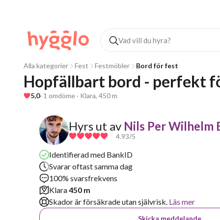
Alla kategorier
Fest
Festmöbler
Bord för fest
Hopfällbart bord - perfekt f
5,0
· 1 omdöme · Klara, 450 m
Hyrs ut av
Nils Per Wilhelm 
4.93
/5
Identifierad med BankID
Svarar oftast samma dag
100% svarsfrekvens
Klara
450 m
Skador är försäkrade utan självrisk.
Läs mer
Skicka meddelande