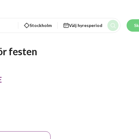
Stockholm
Välj hyresperiod
Sk
ör festen
E