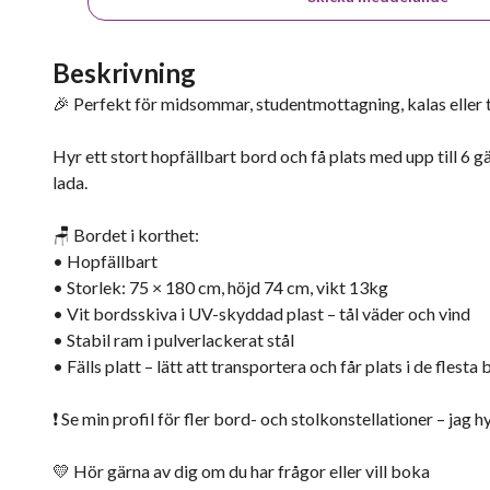
Beskrivning
🎉 Perfekt för midsommar, studentmottagning, kalas eller 
Hyr ett stort hopfällbart bord och få plats med upp till 6 g
lada.
🪑 Bordet i korthet:
• Hopfällbart
• Storlek: 75 × 180 cm, höjd 74 cm, vikt 13kg
• Vit bordsskiva i UV-skyddad plast – tål väder och vind
• Stabil ram i pulverlackerat stål
• Fälls platt – lätt att transportera och får plats i de flesta b
❗️ Se min profil för fler bord- och stolkonstellationer – jag h
💛 Hör gärna av dig om du har frågor eller vill boka