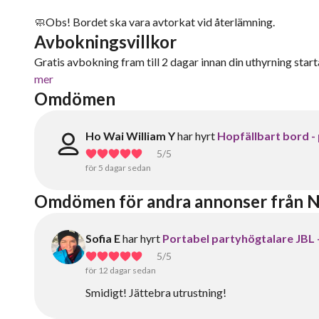
🧼Obs! Bordet ska vara avtorkat vid återlämning.
Avbokningsvillkor
Gratis avbokning fram till 2 dagar innan din uthyrning starta
mer
Omdömen
Ho Wai William Y
har hyrt
Hopfällbart bord - 
5
/5
för 5 dagar sedan
Omdömen för andra annonser från Ni
Sofia E
har hyrt
Portabel partyhögtalare JBL –
5
/5
för 12 dagar sedan
Smidigt! Jättebra utrustning!