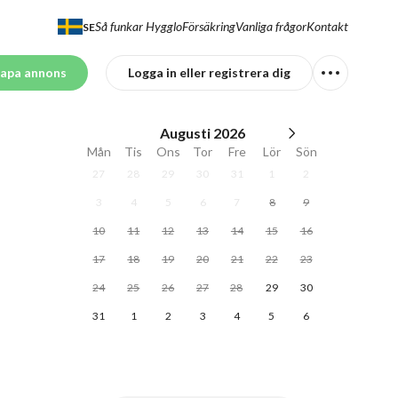
Så funkar Hygglo
Försäkring
Vanliga frågor
Kontakt
SE
apa annons
Logga in eller registrera dig
Augusti
2026
Mån
Tis
Ons
Tor
Fre
Lör
Sön
27
28
29
30
31
1
2
3
4
5
6
7
8
9
10
11
12
13
14
15
16
17
18
19
20
21
22
23
24
25
26
27
28
29
30
31
1
2
3
4
5
6