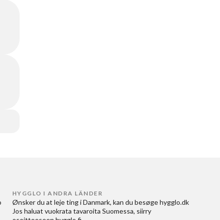
HYGGLO I ANDRA LÄNDER
 
Ønsker du at
leje ting i Danmark
, kan du besøge
hygglo.dk
Jos haluat
vuokrata tavaroita Suomessa
, siirry
osoitteeseen
hygglo.fi