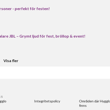
soner - perfekt för festen!
are JBL – Grymt ljud för fest, bröllop & event!
Visa fler
SS
gglo
Integritetspolicy
Områden där Hygglo
finns