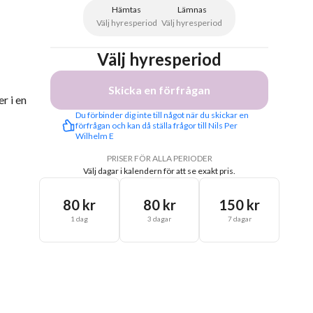
Hämtas
Lämnas
Välj hyresperiod
Välj hyresperiod
Välj hyresperiod
Skicka en förfrågan
r i en
Du förbinder dig inte till något när du skickar en 
förfrågan och kan då ställa frågor till Nils Per 
Wilhelm E
PRISER FÖR ALLA PERIODER
Välj dagar i kalendern för att se exakt pris.
80 kr
80 kr
150 kr
1 dag
3 dagar
7 dagar