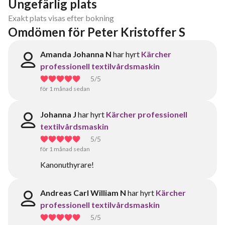
Ungefärlig plats
Exakt plats visas efter bokning
Omdömen för Peter Kristoffer S
Amanda Johanna N
har hyrt
Kärcher
professionell textilvårdsmaskin
5
/5
för 1 månad sedan
Johanna J
har hyrt
Kärcher professionell
textilvårdsmaskin
5
/5
för 1 månad sedan
Kanonuthyrare!
Andreas Carl William N
har hyrt
Kärcher
professionell textilvårdsmaskin
5
/5