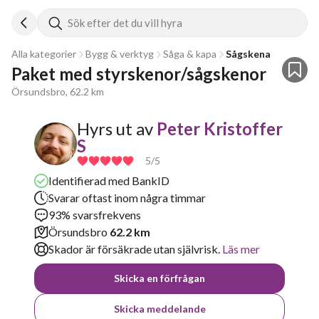
Sök efter det du vill hyra
Alla kategorier
Bygg & verktyg
Såga & kapa
Sågskena
Paket med styrskenor/sågskenor
Örsundsbro, 62.2 km
Hyrs ut av
Peter Kristoffer
S
5
/5
Identifierad med BankID
Svarar oftast inom några timmar
93% svarsfrekvens
Örsundsbro
62.2 km
Skador är försäkrade utan självrisk.
Läs mer
Skicka en förfrågan
Skicka meddelande