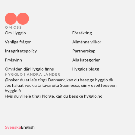
OM OSS
Om Hygglo
Försäkring
Vanliga frågor
Allmänna villkor
Integritetspolicy
Partnerskap
Prylsvinn
Alla kategorier
Områden där Hygglo finns
Hygglos blogg
HYGGLO I ANDRA LÄNDER
Ønsker du at
leje ting i Danmark
, kan du besøge
hygglo.dk
Jos haluat
vuokrata tavaroita Suomessa
, siirry osoitteeseen
hygglo.fi
Hvis du vil
leie ting i Norge
, kan du besøke
hygglo.no
Svenska
English