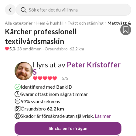
Sök efter det du vill hyra
Alla kategorier
Hem & hushåll
Tvätt och städning
Mattvätt & te
Kärcher professionell 
textilvårdsmaskin
5,0
· 23 omdömen · Örsundsbro, 62.2 km
Hyrs ut av
Peter Kristoffer
S
5
/5
Identifierad med BankID
Svarar oftast inom några timmar
93% svarsfrekvens
Örsundsbro
62.2 km
Skador är försäkrade utan självrisk.
Läs mer
Skicka en förfrågan