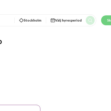
Stockholm
Välj hyresperiod
Sk
o