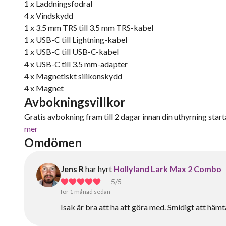
1 x Laddningsfodral
4 x Vindskydd
1 x 3.5 mm TRS till 3.5 mm TRS-kabel
1 x USB-C till Lightning-kabel
1 x USB-C till USB-C-kabel
4 x USB-C till 3.5 mm-adapter
4 x Magnetiskt silikonskydd
4 x Magnet
Avbokningsvillkor
Gratis avbokning fram till 2 dagar innan din uthyrning starta
mer
Omdömen
Jens R
har hyrt
Hollyland Lark Max 2 Combo
5
/5
för 1 månad sedan
Isak är bra att ha att göra med. Smidigt att häm