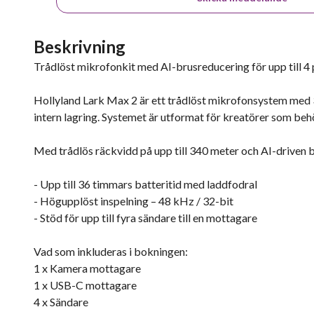
Beskrivning
Trådlöst mikrofonkit med AI-brusreducering för upp till 4 
Hollyland Lark Max 2 är ett trådlöst mikrofonsystem med 3
intern lagring. Systemet är utformat för kreatörer som behöve
Med trådlös räckvidd på upp till 340 meter och AI-driven br
- Upp till 36 timmars batteritid med laddfodral
- Högupplöst inspelning – 48 kHz / 32-bit
- Stöd för upp till fyra sändare till en mottagare
Vad som inkluderas i bokningen:
1 x Kamera mottagare
1 x USB-C mottagare
4 x Sändare