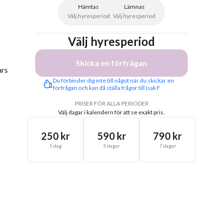
Hämtas
Lämnas
Välj hyresperiod
Välj hyresperiod
Välj hyresperiod
Skicka en förfrågan
ars
Du förbinder dig inte till något när du skickar en 
förfrågan och kan då ställa frågor till Isak F
PRISER FÖR ALLA PERIODER
Välj dagar i kalendern för att se exakt pris.
250 kr
590 kr
790 kr
1 dag
3 dagar
7 dagar