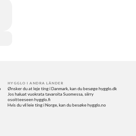
HYGGLO I ANDRA LÄNDER
 
Ønsker du at
leje ting i Danmark
, kan du besøge
hygglo.dk
Jos haluat
vuokrata tavaroita Suomessa
, siirry
osoitteeseen
hygglo.fi
Hvis du vil
leie ting i Norge
, kan du besøke
hygglo.no