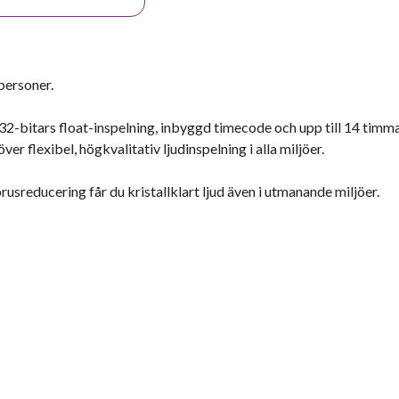
personer.
2-bitars float-inspelning, inbyggd timecode och upp till 14 timm
r flexibel, högkvalitativ ljudinspelning i alla miljöer.
usreducering får du kristallklart ljud även i utmanande miljöer.