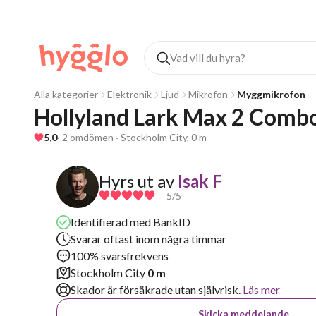
Alla kategorier
Elektronik
Ljud
Mikrofon
Myggmikrofon
Hollyland Lark Max 2 Comb
5,0
· 2 omdömen · Stockholm City, 0 m
Hyrs ut av
Isak F
5
/5
Identifierad med BankID
Svarar oftast inom några timmar
100% svarsfrekvens
Stockholm City
0 m
Skador är försäkrade utan självrisk.
Läs mer
Skicka meddelande