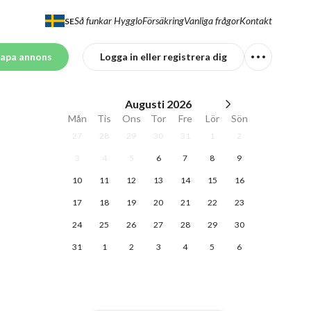
Så funkar Hygglo
Försäkring
Vanliga frågor
Kontakt
SE
apa annons
Logga in eller registrera dig
Augusti
2026
Mån
Tis
Ons
Tor
Fre
Lör
Sön
27
28
29
30
31
1
2
3
4
5
6
7
8
9
10
11
12
13
14
15
16
17
18
19
20
21
22
23
24
25
26
27
28
29
30
31
1
2
3
4
5
6