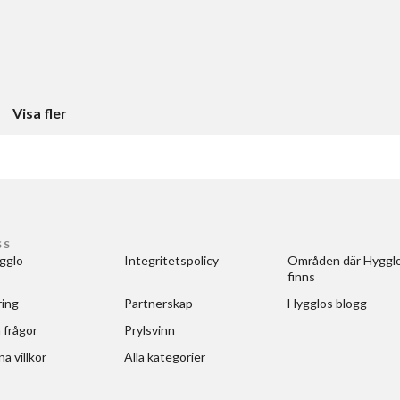
Visa fler
SS
gglo
Integritetspolicy
Områden där Hygglo
finns
ring
Partnerskap
Hygglos blogg
 frågor
Prylsvinn
a villkor
Alla kategorier