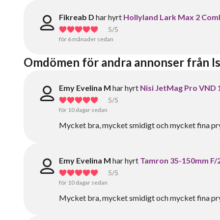
Fikreab D
har hyrt
Hollyland Lark Max 2 Co
5
/5
för 6 månader sedan
Omdömen för andra annonser från Is
Emy Evelina M
har hyrt
Nisi JetMag Pro VND 1
5
/5
för 10 dagar sedan
Mycket bra, mycket smidigt och mycket fina pry
Emy Evelina M
har hyrt
Tamron 35-150mm F/2-2
5
/5
för 10 dagar sedan
Mycket bra, mycket smidigt och mycket fina pry