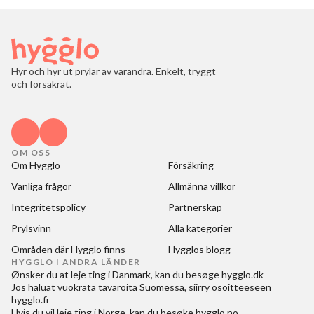
Hyr och hyr ut prylar av varandra. Enkelt, tryggt
och försäkrat.
OM OSS
Om Hygglo
Försäkring
Vanliga frågor
Allmänna villkor
Integritetspolicy
Partnerskap
Prylsvinn
Alla kategorier
Områden där Hygglo finns
Hygglos blogg
HYGGLO I ANDRA LÄNDER
Ønsker du at
leje ting i Danmark
, kan du besøge
hygglo.dk
Jos haluat
vuokrata tavaroita Suomessa
, siirry osoitteeseen
hygglo.fi
Hvis du vil
leie ting i Norge
, kan du besøke
hygglo.no