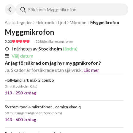
Sök inom Myggmikrofon
Alla kategorier
Elektronik
Ljud
Mikrofon
Myggmikrofon
Myggmikrofon
5.00
(
228
)
Se alla recensioner
I närheten av
Stockholm
(ändra)
Välj datum
Är jag försäkrad om jag hyr myggmikrofon?
Ja. Skador är försäkrade utan självrisk.
Läs mer
Hollyland lark max 2 combo
POPULÄR
0 m
(
Stockholm City
)
113 - 250 kr/dag
System med 4 mikrofoner - comica vimo q
50 m
(
Kungsträdgården, Stockholm
)
143 - 600 kr/dag