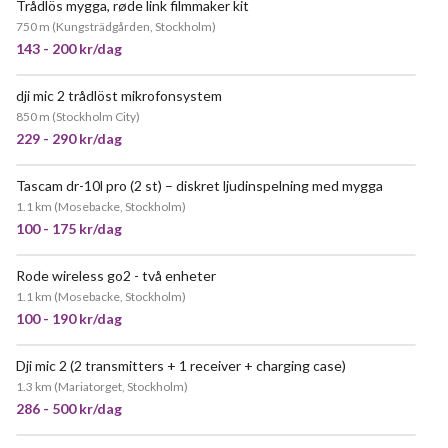
Trådlös mygga, røde link filmmaker kit
POPULÄR
750 m
(
Kungsträdgården, Stockholm
)
143 - 200 kr/dag
dji mic 2 trådlöst mikrofonsystem
850 m
(
Stockholm City
)
229 - 290 kr/dag
Tascam dr-10l pro (2 st) – diskret ljudinspelning med mygga
1.1 km
(
Mosebacke, Stockholm
)
100 - 175 kr/dag
Rode wireless go2 - två enheter
JÄTTEPOPULÄR
1.1 km
(
Mosebacke, Stockholm
)
100 - 190 kr/dag
Dji mic 2 (2 transmitters + 1 receiver + charging case)
1.3 km
(
Mariatorget, Stockholm
)
286 - 500 kr/dag