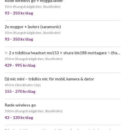
Rode wireless go + mygga/lavier
JÄTTEPOPULÄR
50 m
(
Kungsträdgården, Stockholm
)
93 - 350 kr/dag
2x myggor + laviers (saramonic)
JÄTTEPOPULÄR
50 m
(
Kungsträdgården, Stockholm
)
93 - 350 kr/dag
✨ 2 x trådlösa headset mx153 + shure blx188 mottagare ✨(fraktmöjlig)
350 m
(
Kungsträdgården, Stockholm
)
429 - 995 kr/dag
Dji mic mini – trådlös mic för mobil, kamera & dator
450 m
(
Stockholm City
)
155 - 270 kr/dag
Røde wireless go
JÄTTEPOPULÄR
500 m
(
Kungsträdgården, Stockholm
)
43 - 130 kr/dag