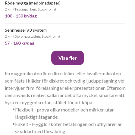
Röde mygga (med xlr adapter)
2 km
(
Tessinparken, Stockholm
)
100 - 150 kr/dag
Sennheiser g3 system
JÄTTEPOPULÄR
2 km
(
Diplomatstaden, Stockholm
)
57 - 160 kr/dag
Visa fler
En myggmikrofon är en liten kläm- eller lavaliermikrofon
som fästs i kläder för diskret och tydlig ljudupptagning vid
intervjuer, film, föreläsningar eller presentationer. Eftersom
den används relativt sällan är det ofta mycket smartare att
hyra en myggmikrofon istället för att köpa.
•
Flexibelt - prova olika modeller och märken utan
långsiktigt åtagande.
•
Enkelt - Hygglo sköter betalningen och uthyraren är
skyddad med försäkring.