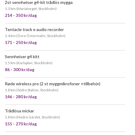
2st sennheiser g4-kit trådlös mygga
1.3 km
(
Mariatorget, Stockholm
)
214 - 350 kr/dag
Tentacle track e audio recorder
1.4 km
(
Övre Östermalm, Stockholm
)
171 - 250 kr/dag
Sennheiser g4 kitt
POPULÄR
1.5 km
(
Karlaplan, Stockholm
)
86 - 300 kr/dag
Røde wireless pro (2 st myggmikrofoner +tillbehör)
1.8 km
(
Södra Station, Stockholm
)
146 - 280 kr/dag
Trådlösa mickar
1.8 km
(
Nedre Gärdet, Stockholm
)
155 - 270 kr/dag