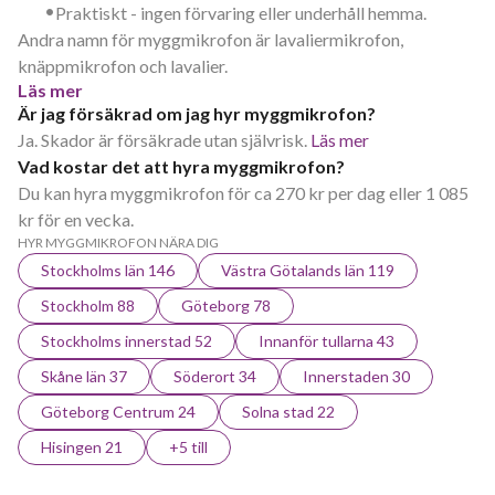
•
Praktiskt - ingen förvaring eller underhåll hemma.
Andra namn för myggmikrofon är lavaliermikrofon,
knäppmikrofon och lavalier.
Läs mer
Är jag försäkrad om jag hyr myggmikrofon?
Ja. Skador är försäkrade utan självrisk.
Läs mer
Vad kostar det att hyra myggmikrofon?
Du kan hyra myggmikrofon för ca 270 kr per dag eller 1 085
kr för en vecka.
HYR MYGGMIKROFON NÄRA DIG
Stockholms län 146
Västra Götalands län 119
Stockholm 88
Göteborg 78
Stockholms innerstad 52
Innanför tullarna 43
Skåne län 37
Söderort 34
Innerstaden 30
Göteborg Centrum 24
Solna stad 22
Hisingen 21
+5 till