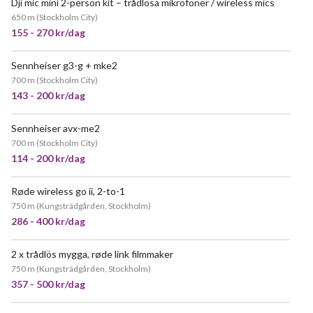
Dji mic mini 2-person kit – trådlösa mikrofoner / wireless mics
NY!
650 m
(
Stockholm City
)
155 - 270 kr/dag
Sennheiser g3-g + mke2
700 m
(
Stockholm City
)
143 - 200 kr/dag
Sennheiser avx-me2
JÄTTEPOPULÄR
700 m
(
Stockholm City
)
114 - 200 kr/dag
Røde wireless go ii, 2-to-1
750 m
(
Kungsträdgården, Stockholm
)
286 - 400 kr/dag
2 x trådlös mygga, røde link filmmaker
POPULÄR
750 m
(
Kungsträdgården, Stockholm
)
357 - 500 kr/dag