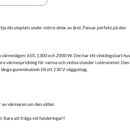
 din uteplats under större delar av året. Passar perfekt på den
a värmelägen: 650, 1300 och 2000 W. Den har ett vinklingsbart hu
 bra värmespridning för varma och sköna stunder i uterummet. Den
m långa gummikabeln till ett 230 V vägguttag.
 av värmaren om den välter.
en! Bara att fråga vid funderingar!!