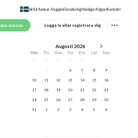
Så funkar Hygglo
Försäkring
Vanliga frågor
Kontakt
SE
apa annons
Logga in eller registrera dig
Augusti
2026
Mån
Tis
Ons
Tor
Fre
Lör
Sön
27
28
29
30
31
1
2
3
4
5
6
7
8
9
10
11
12
13
14
15
16
17
18
19
20
21
22
23
24
25
26
27
28
29
30
31
1
2
3
4
5
6