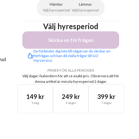
Hämtas
Lämnas
Välj hyresperiod
Välj hyresperiod
Välj hyresperiod
Skicka en förfrågan
Du förbinder dig inte till något när du skickar en 
förfrågan och kan då ställa frågor till GO 
vud
Hyrservice
PRISER FÖR ALLA PERIODER
Välj dagar i kalendern för att se exakt pris.
Observera att för
denna artikel är minsta hyresperiod 2 dagar.
149 kr
249 kr
399 kr
1 dag
3 dagar
7 dagar