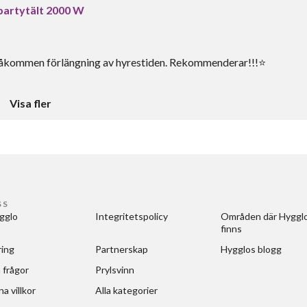
 partytält 2000 W
t påkommen förlängning av hyrestiden. Rekommenderar!!!⭐️
Visa fler
SS
gglo
Integritetspolicy
Områden där Hygglo
finns
ring
Partnerskap
Hygglos blogg
 frågor
Prylsvinn
a villkor
Alla kategorier