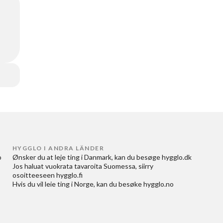
HYGGLO I ANDRA LÄNDER
 
Ønsker du at
leje ting i Danmark
, kan du besøge
hygglo.dk
Jos haluat
vuokrata tavaroita Suomessa
, siirry
osoitteeseen
hygglo.fi
Hvis du vil
leie ting i Norge
, kan du besøke
hygglo.no