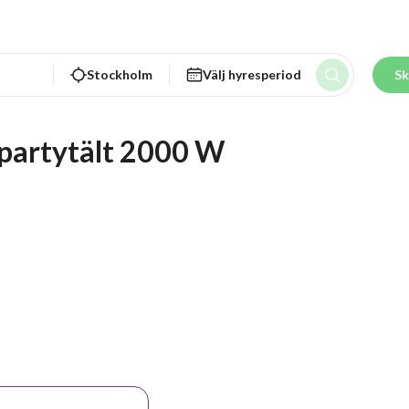
Stockholm
Välj hyresperiod
Sk
r partytält 2000 W