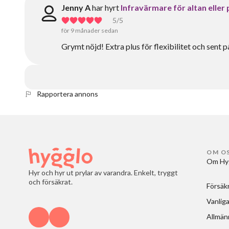
Jenny A
har hyrt
Infravärmare för altan eller
5
/5
för 9 månader sedan
Grymt nöjd! Extra plus för flexibilitet och sen
Rapportera annons
OM O
Om Hy
Hyr och hyr ut prylar av varandra. Enkelt, tryggt
och försäkrat.
Försäk
Vanliga
Allmänn