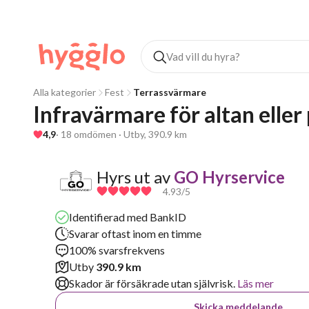
Alla kategorier
Fest
Terrassvärmare
Infravärmare för altan elle
4,9
· 18 omdömen · Utby, 390.9 km
Hyrs ut av
GO Hyrservice
4.93
/5
Identifierad med BankID
Svarar oftast inom en timme
100% svarsfrekvens
Utby
390.9 km
Skador är försäkrade utan självrisk.
Läs mer
Skicka meddelande