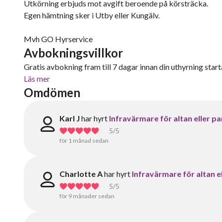
Utkörning erbjuds mot avgift beroende på körsträcka.
Egen hämtning sker i Utby eller Kungälv.
Mvh GO Hyrservice
Avbokningsvillkor
Gratis avbokning fram till 7 dagar innan din uthyrning starta
Läs mer
Omdömen
Karl J
har hyrt
Infravärmare för altan eller p
5
/5
för 1 månad sedan
Charlotte A
har hyrt
Infravärmare för altan e
5
/5
för 9 månader sedan