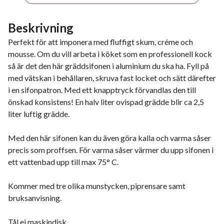
Beskrivning
Perfekt för att imponera med fluffigt skum, créme och
mousse. Om du vill arbeta i köket som en professionell kock
så är det den här gräddsifonen i aluminium du ska ha. Fyll på
med vätskan i behållaren, skruva fast locket och sätt därefter
i en sifonpatron. Med ett knapptryck förvandlas den till
önskad konsistens! En halv liter ovispad grädde blir ca 2,5
liter luftig grädde.
Med den här sifonen kan du även göra kalla och varma såser
precis som proffsen. För varma såser värmer du upp sifonen i
ett vattenbad upp till max 75° C.
Kommer med tre olika munstycken, piprensare samt
bruksanvisning.
Tål ej maskindisk