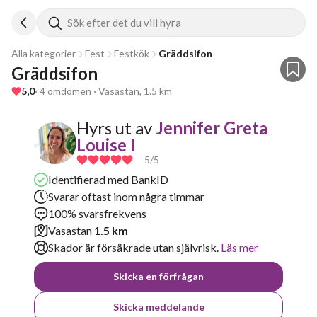
Sök efter det du vill hyra
Alla kategorier
Fest
Festkök
Gräddsifon
Gräddsifon
5,0
· 4 omdömen · Vasastan, 1.5 km
Hyrs ut av
Jennifer Greta
Louise I
5
/5
Identifierad med BankID
Svarar oftast inom några timmar
100% svarsfrekvens
Vasastan
1.5 km
Skador är försäkrade utan självrisk.
Läs mer
Skicka en förfrågan
Skicka meddelande