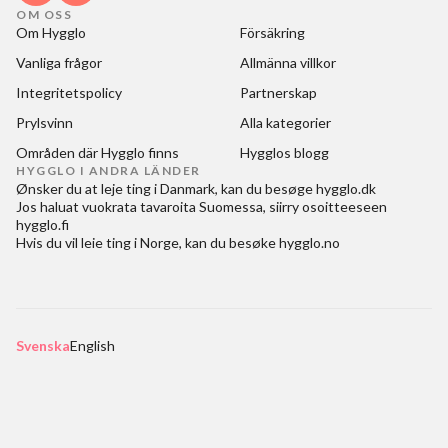
OM OSS
Om Hygglo
Försäkring
Vanliga frågor
Allmänna villkor
Integritetspolicy
Partnerskap
Prylsvinn
Alla kategorier
Områden där Hygglo finns
Hygglos blogg
HYGGLO I ANDRA LÄNDER
Ønsker du at
leje ting i Danmark
, kan du besøge
hygglo.dk
Jos haluat
vuokrata tavaroita Suomessa
, siirry osoitteeseen
hygglo.fi
Hvis du vil
leie ting i Norge
, kan du besøke
hygglo.no
Svenska
English