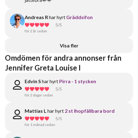
Andreas R
har hyrt
Gräddsifon
5
/5
för 2 år sedan
Visa fler
Omdömen för andra annonser från 
Jennifer Greta Louise I
Edvin S
har hyrt
Pirra - 1 stycken
5
/5
för 2 dagar sedan
Mattias L
har hyrt
2 st Ihopfällbara bord
5
/5
för 1 månad sedan