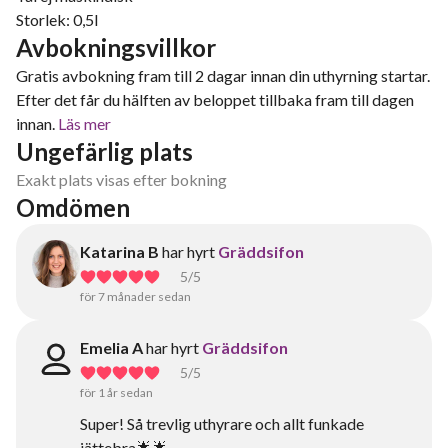
Storlek: 0,5l
Avbokningsvillkor
Gratis avbokning fram till 2 dagar innan din uthyrning startar.
Efter det får du hälften av beloppet tillbaka fram till dagen
innan.
Läs mer
Ungefärlig plats
Exakt plats visas efter bokning
Omdömen
Katarina B
har hyrt
Gräddsifon
5
/5
för 7 månader sedan
Emelia A
har hyrt
Gräddsifon
5
/5
för 1 år sedan
Super! Så trevlig uthyrare och allt funkade
jättebra🌟🌟