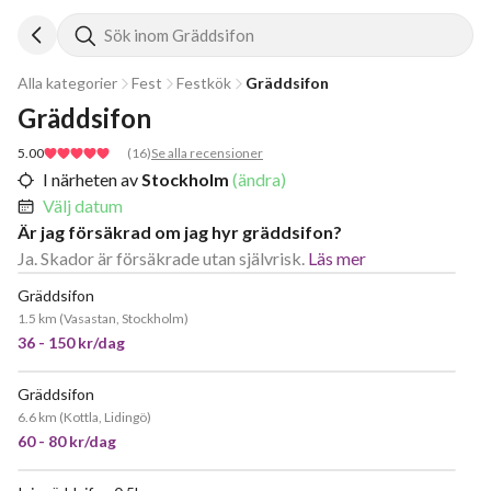
Sök inom Gräddsifon
Alla kategorier
Fest
Festkök
Gräddsifon
Gräddsifon
5.00
(
16
)
Se alla recensioner
I närheten av
Stockholm
(ändra)
Välj datum
Är jag försäkrad om jag hyr gräddsifon?
Ja. Skador är försäkrade utan självrisk.
Läs mer
Gräddsifon
JÄTTEPOPULÄR
1.5 km
(
Vasastan, Stockholm
)
36 - 150 kr/dag
Gräddsifon
POPULÄR
6.6 km
(
Kottla, Lidingö
)
60 - 80 kr/dag