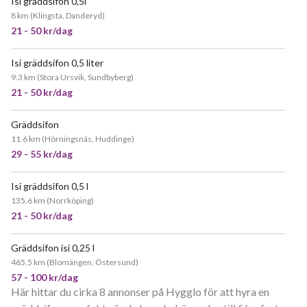
Isi gräddsifon 0,5l
POPULÄR
8 km
(
Klingsta, Danderyd
)
21 - 50 kr/dag
Isi gräddsifon 0,5 liter
POPULÄR
9.3 km
(
Stora Ursvik, Sundbyberg
)
21 - 50 kr/dag
Gräddsifon
JÄTTEPOPULÄR
11.6 km
(
Hörningsnäs, Huddinge
)
29 - 55 kr/dag
Isi gräddsifon 0,5 l
135.6 km
(
Norrköping
)
21 - 50 kr/dag
Gräddsifon isi 0,25 l
465.5 km
(
Blomängen, Östersund
)
57 - 100 kr/dag
Här hittar du cirka 8 annonser på Hygglo för att hyra en