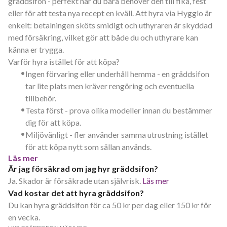
gräddsifon - perfekt när du bara behöver den till fika, fest
eller för att testa nya recept en kväll. Att hyra via Hygglo är
enkelt: betalningen sköts smidigt och uthyraren är skyddad
med försäkring, vilket gör att både du och uthyrare kan
känna er trygga.
Varför hyra istället för att köpa?
•
Ingen förvaring eller underhåll hemma - en gräddsifon
tar lite plats men kräver rengöring och eventuella
tillbehör.
•
Testa först - prova olika modeller innan du bestämmer
dig för att köpa.
•
Miljövänligt - fler använder samma utrustning istället
för att köpa nytt som sällan används.
Läs mer
Är jag försäkrad om jag hyr gräddsifon?
Ja. Skador är försäkrade utan självrisk.
Läs mer
Vad kostar det att hyra gräddsifon?
Du kan hyra gräddsifon för ca 50 kr per dag eller 150 kr för
en vecka.