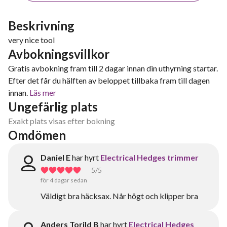
Beskrivning
very nice tool
Avbokningsvillkor
Gratis avbokning fram till 2 dagar innan din uthyrning startar.
Efter det får du hälften av beloppet tillbaka fram till dagen
innan.
Läs mer
Ungefärlig plats
Exakt plats visas efter bokning
Omdömen
Daniel E
har hyrt
Electrical Hedges trimmer
5
/5
för 4 dagar sedan
Väldigt bra häcksax. Når högt och klipper bra
Anders Torild B
har hyrt
Electrical Hedges