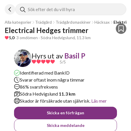
Sök efter det du vill hyra
Alla kategorier
Trädgård
Trädgårdsmaskiner
Häcksax
Elektris
Electrical Hedges trimmer 
5,0
· 3 omdömen · Södra Hedvigslund, 11.3 km
Hyrs ut av
Basil P
5
/5
Identifierad med BankID
Svarar oftast inom några timmar
86% svarsfrekvens
Södra Hedvigslund
11.3 km
Skador är försäkrade utan självrisk.
Läs mer
Skicka en förfrågan
Skicka meddelande