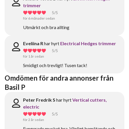
trimmer
5
/5
för 6 månader sedan
Utmärkt och bra allting
Eveliina R
har hyrt
Electrical Hedges trimmer
5
/5
för 1 år sedan
Smidigt och trevligt! Tusen tack!
Omdömen för andra annonser från 
Basil P
Peter Fredrik S
har hyrt
Vertical cutters,
electric
5
/5
för 2 år sedan
Fungerade mycket bra. Vänligt bemötande och