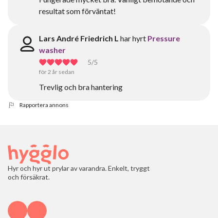
resultat som förväntat!
Lars André Friedrich L
har hyrt
Pressure
washer
5
/5
för 2 år sedan
Trevlig och bra hantering
Rapportera annons
Hyr och hyr ut prylar av varandra. Enkelt, tryggt
och försäkrat.