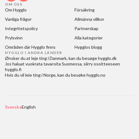
OM OSS
Om Hygglo
Försäkring
Vanliga frågor
Allmänna villkor
Integritetspolicy
Partnerskap
Prylsvinn
Alla kategorier
Områden där Hygglo finns
Hygglos blogg
HYGGLO I ANDRA LÄNDER
Ønsker du at
leje ting i Danmark
, kan du besøge
hygglo.dk
Jos haluat
vuokrata tavaroita Suomessa
, siirry osoitteeseen
hygglo.fi
Hvis du vil
leie ting i Norge
, kan du besøke
hygglo.no
Svenska
English