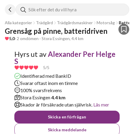
Sök efter det du vill hyra
Alla kategorier
Trädgård
Trädgårdsmaskiner
Motorsåg
Batteri
Grensåg på pinne, batteridriven 
5,0
· 2 omdömen · Stora Essingen, 4.4 km
Hyrs ut av
Alexander Per Helge
S
5
/5
Identifierad med BankID
Svarar oftast inom en timme
100% svarsfrekvens
Stora Essingen
4.4 km
Skador är försäkrade utan självrisk.
Läs mer
Skicka en förfrågan
Skicka meddelande