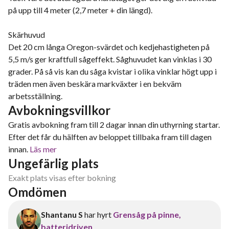
på upp till 4 meter (2,7 meter + din längd).
Skärhuvud
Det 20 cm långa Oregon-svärdet och kedjehastigheten på
5,5 m/s ger kraftfull sågeffekt. Såghuvudet kan vinklas i 30
grader. På så vis kan du såga kvistar i olika vinklar högt upp i
träden men även beskära markväxter i en bekväm
arbetsställning.
Avbokningsvillkor
Gratis avbokning fram till 2 dagar innan din uthyrning startar.
Efter det får du hälften av beloppet tillbaka fram till dagen
innan.
Läs mer
Ungefärlig plats
Exakt plats visas efter bokning
Omdömen
Shantanu S
har hyrt
Grensåg på pinne,
batteridriven