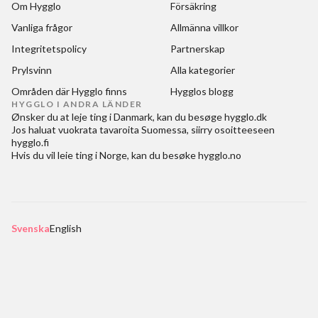
Om Hygglo
Försäkring
Vanliga frågor
Allmänna villkor
Integritetspolicy
Partnerskap
Prylsvinn
Alla kategorier
Områden där Hygglo finns
Hygglos blogg
HYGGLO I ANDRA LÄNDER
Ønsker du at
leje ting i Danmark
, kan du besøge
hygglo.dk
Jos haluat
vuokrata tavaroita Suomessa
, siirry osoitteeseen
hygglo.fi
Hvis du vil
leie ting i Norge
, kan du besøke
hygglo.no
Svenska
English