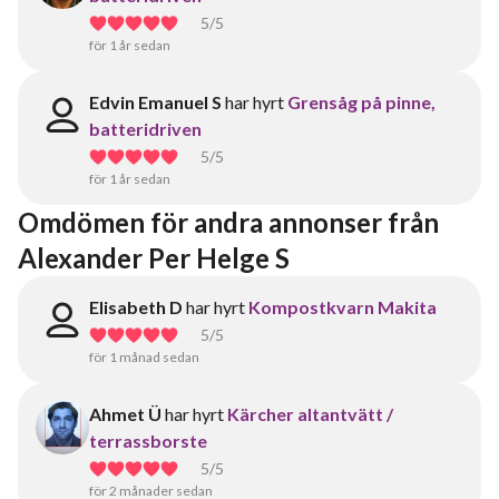
5
/5
för 1 år sedan
Edvin Emanuel S
har hyrt
Grensåg på pinne,
batteridriven
5
/5
för 1 år sedan
Omdömen för andra annonser från 
Alexander Per Helge S
Elisabeth D
har hyrt
Kompostkvarn Makita
5
/5
för 1 månad sedan
Ahmet Ü
har hyrt
Kärcher altantvätt /
terrassborste
5
/5
för 2 månader sedan