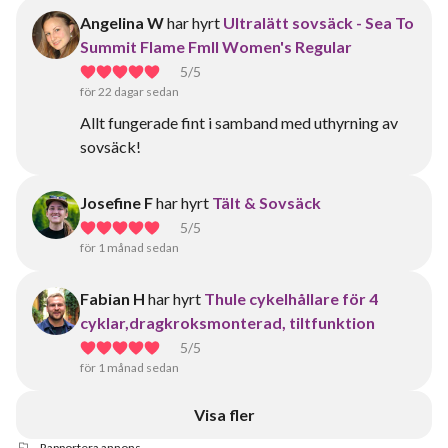
Angelina W
har hyrt
Ultralätt sovsäck - Sea To
Summit Flame FmII Women's Regular
5
/5
för 22 dagar sedan
Allt fungerade fint i samband med uthyrning av
sovsäck!
Josefine F
har hyrt
Tält & Sovsäck
5
/5
för 1 månad sedan
Fabian H
har hyrt
Thule cykelhållare för 4
cyklar,dragkroksmonterad, tiltfunktion
5
/5
för 1 månad sedan
Visa fler
Rapportera annons