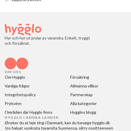
Hyr och hyr ut prylar av varandra. Enkelt, tryggt
och försäkrat.
OM OSS
Om Hygglo
Försäkring
Vanliga frågor
Allmänna villkor
Integritetspolicy
Partnerskap
Prylsvinn
Alla kategorier
Områden där Hygglo finns
Hygglos blogg
HYGGLO I ANDRA LÄNDER
Ønsker du at
leje ting i Danmark
, kan du besøge
hygglo.dk
Jos haluat
vuokrata tavaroita Suomessa
, siirry osoitteeseen