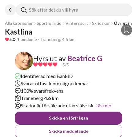
Sök efter det du vill hyra
Alla kategorier
Sport & fritid
Vintersport
Skridskor
Övrigt ino
Kastlina
5,0
· 1 omdöme · Traneberg, 4.6 km
Hyrs ut av
Beatrice G
5
/5
Identifierad med BankID
Svarar oftast inom några timmar
100% svarsfrekvens
Traneberg
4.6 km
Skador är försäkrade utan självrisk.
Läs mer
Skicka en förfrågan
Skicka meddelande