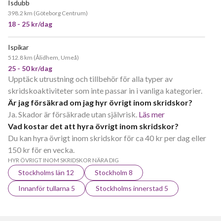
Isdubb
398.2 km
(
Göteborg Centrum
)
18 - 25 kr/dag
Ispikar
512.8 km
(
Ålidhem, Umeå
)
25 - 50 kr/dag
Upptäck utrustning och tillbehör för alla typer av
skridskoaktiviteter som inte passar in i vanliga kategorier.
Är jag försäkrad om jag hyr övrigt inom skridskor?
Ja. Skador är försäkrade utan självrisk.
Läs mer
Vad kostar det att hyra övrigt inom skridskor?
Du kan hyra övrigt inom skridskor för ca 40 kr per dag eller
150 kr för en vecka.
HYR ÖVRIGT INOM SKRIDSKOR NÄRA DIG
Stockholms län 12
Stockholm 8
Innanför tullarna 5
Stockholms innerstad 5