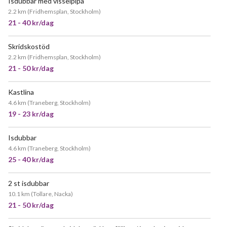
Isdubbar med visselpipa
2.2 km
(
Fridhemsplan, Stockholm
)
21 - 40 kr/dag
Skridskostöd
JÄTTEPOPULÄR
2.2 km
(
Fridhemsplan, Stockholm
)
21 - 50 kr/dag
Kastlina
4.6 km
(
Traneberg, Stockholm
)
19 - 23 kr/dag
Isdubbar
4.6 km
(
Traneberg, Stockholm
)
25 - 40 kr/dag
2 st isdubbar
10.1 km
(
Tollare, Nacka
)
21 - 50 kr/dag