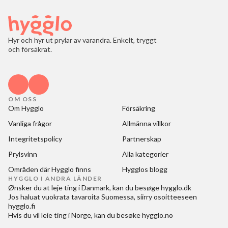
Hyr och hyr ut prylar av varandra. Enkelt, tryggt
och försäkrat.
OM OSS
Om Hygglo
Försäkring
Vanliga frågor
Allmänna villkor
Integritetspolicy
Partnerskap
Prylsvinn
Alla kategorier
Områden där Hygglo finns
Hygglos blogg
HYGGLO I ANDRA LÄNDER
Ønsker du at
leje ting i Danmark
, kan du besøge
hygglo.dk
Jos haluat
vuokrata tavaroita Suomessa
, siirry osoitteeseen
hygglo.fi
Hvis du vil
leie ting i Norge
, kan du besøke
hygglo.no