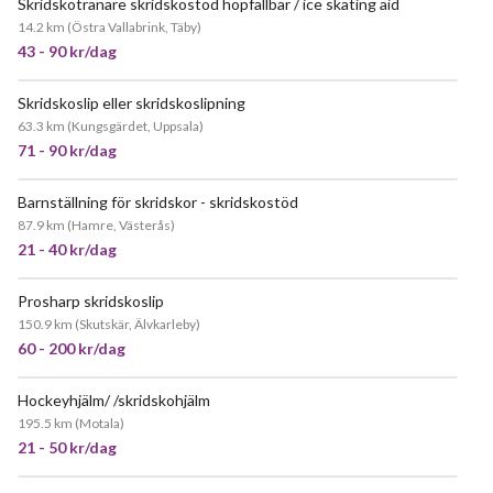
Skridskotränare skridskostöd hopfällbar / ice skating aid
14.2 km
(
Östra Vallabrink, Täby
)
43 - 90 kr/dag
Skridskoslip eller skridskoslipning
63.3 km
(
Kungsgärdet, Uppsala
)
71 - 90 kr/dag
Barnställning för skridskor - skridskostöd
POPULÄR
87.9 km
(
Hamre, Västerås
)
21 - 40 kr/dag
Prosharp skridskoslip
150.9 km
(
Skutskär, Älvkarleby
)
60 - 200 kr/dag
Hockeyhjälm/ /skridskohjälm
195.5 km
(
Motala
)
21 - 50 kr/dag