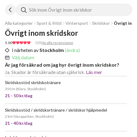
Sök inom Övrigt inom skridskor
Alla kategorier
Sport & fritid
Vintersport
Skridskor
Övrigt ino
Övrigt inom skridskor
5.00
(
15
)
Se alla recensioner
I närheten av
Stockholm
(ändra)
Välj datum
Är jag försäkrad om jag hyr övrigt inom skridskor?
Ja. Skador är försäkrade utan självrisk.
Läs mer
Skridskostöd skridskotränare
POPULÄR
350 m
(
Klara, Stockholm
)
21 - 50 kr/dag
Skridskostöd / skridskortränare / skridskor hjälpmedel
2 km
(
Vasaparken, Stockholm
)
21 - 40 kr/dag