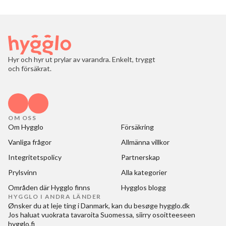
Hyr och hyr ut prylar av varandra. Enkelt, tryggt
och försäkrat.
OM OSS
Om Hygglo
Försäkring
Vanliga frågor
Allmänna villkor
Integritetspolicy
Partnerskap
Prylsvinn
Alla kategorier
Områden där Hygglo finns
Hygglos blogg
HYGGLO I ANDRA LÄNDER
Ønsker du at
leje ting i Danmark
, kan du besøge
hygglo.dk
Jos haluat
vuokrata tavaroita Suomessa
, siirry osoitteeseen
hygglo.fi