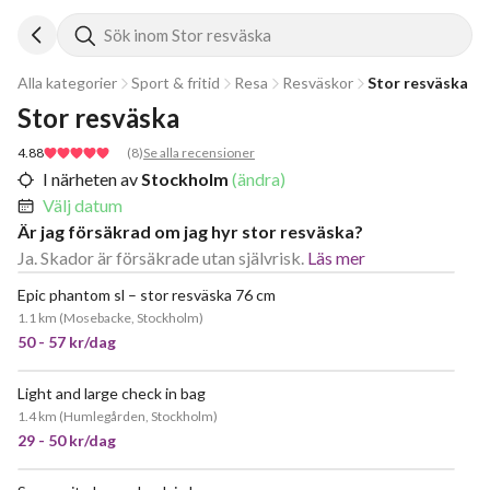
Sök inom Stor resväska
Alla kategorier
Sport & fritid
Resa
Resväskor
Stor resväska
Stor resväska
4.88
(
8
)
Se alla recensioner
I närheten av
Stockholm
(ändra)
Välj datum
Är jag försäkrad om jag hyr stor resväska?
Ja. Skador är försäkrade utan självrisk.
Läs mer
Epic phantom sl – stor resväska 76 cm
1.1 km
(
Mosebacke, Stockholm
)
50 - 57 kr/dag
Light and large check in bag
1.4 km
(
Humlegården, Stockholm
)
29 - 50 kr/dag