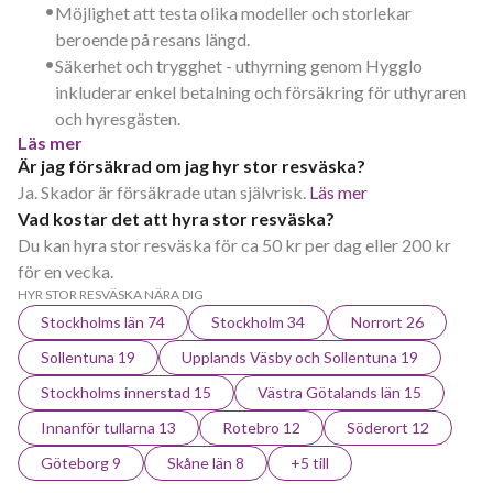
•
Möjlighet att testa olika modeller och storlekar
beroende på resans längd.
•
Säkerhet och trygghet - uthyrning genom Hygglo
inkluderar enkel betalning och försäkring för uthyraren
och hyresgästen.
Läs mer
Är jag försäkrad om jag hyr stor resväska?
Ja. Skador är försäkrade utan självrisk.
Läs mer
Vad kostar det att hyra stor resväska?
Du kan hyra stor resväska för ca 50 kr per dag eller 200 kr
för en vecka.
HYR STOR RESVÄSKA NÄRA DIG
Stockholms län 74
Stockholm 34
Norrort 26
Sollentuna 19
Upplands Väsby och Sollentuna 19
Stockholms innerstad 15
Västra Götalands län 15
Innanför tullarna 13
Rotebro 12
Söderort 12
Göteborg 9
Skåne län 8
+5 till