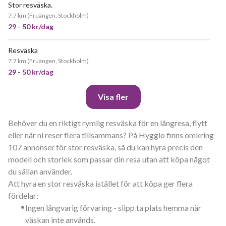
Stor resväska.
7.7 km
(
Fruängen, Stockholm
)
29 - 50 kr/dag
Resväska
7.7 km
(
Fruängen, Stockholm
)
29 - 50 kr/dag
Visa fler
Behöver du en riktigt rymlig resväska för en långresa, flytt
eller när ni reser flera tillsammans? På Hygglo finns omkring
107 annonser för stor resväska, så du kan hyra precis den
modell och storlek som passar din resa utan att köpa något
du sällan använder.
Att hyra en stor resväska istället för att köpa ger flera
fördelar:
•
Ingen långvarig förvaring - slipp ta plats hemma när
väskan inte används.