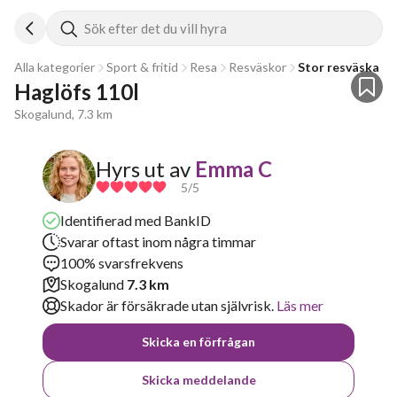
Sök efter det du vill hyra
Alla kategorier
Sport & fritid
Resa
Resväskor
Stor resväska
Haglöfs 110l
Skogalund, 7.3 km
Hyrs ut av
Emma C
5
/5
Identifierad med BankID
Svarar oftast inom några timmar
100% svarsfrekvens
Skogalund
7.3 km
Skador är försäkrade utan självrisk.
Läs mer
Skicka en förfrågan
Skicka meddelande