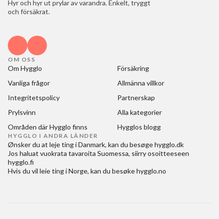
Hyr och hyr ut prylar av varandra. Enkelt, tryggt
och försäkrat.
OM OSS
Om Hygglo
Försäkring
Vanliga frågor
Allmänna villkor
Integritetspolicy
Partnerskap
Prylsvinn
Alla kategorier
Områden där Hygglo finns
Hygglos blogg
HYGGLO I ANDRA LÄNDER
Ønsker du at
leje ting i Danmark
, kan du besøge
hygglo.dk
Jos haluat
vuokrata tavaroita Suomessa
, siirry osoitteeseen
hygglo.fi
Hvis du vil
leie ting i Norge
, kan du besøke
hygglo.no