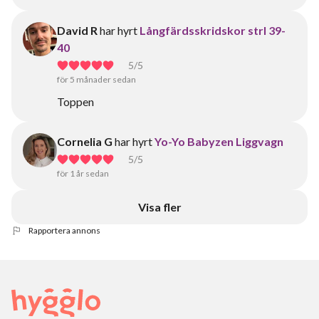
David R
har hyrt
Långfärdsskridskor strl 39-
40
5
/5
för 5 månader sedan
Toppen
Cornelia G
har hyrt
Yo-Yo Babyzen Liggvagn
5
/5
för 1 år sedan
Visa fler
Rapportera annons